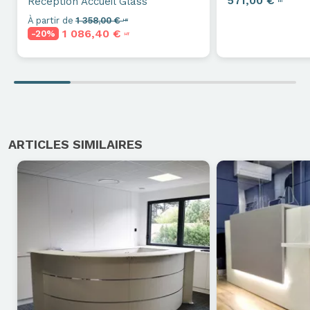
571,00 €
Réception
Accueil Glass
HT
À partir de
1 358,00 €
HT
1 086,40 €
-20%
HT
Axeptio consent
ARTICLES SIMILAIRES