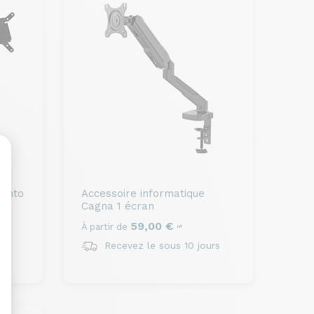
Cinto
Accessoire informatique
Cagna 1 écran
sonnalisez vos Options
59,00 €
À partir de
HT
rs
Recevez le sous 10 jours