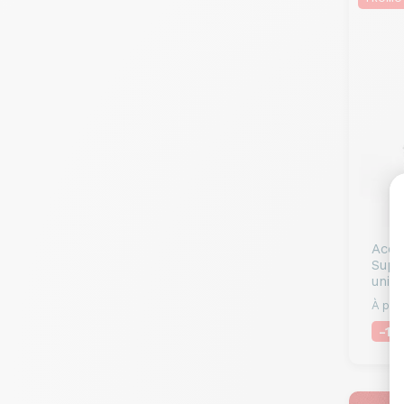
Acce
Supp
univ
À part
-1