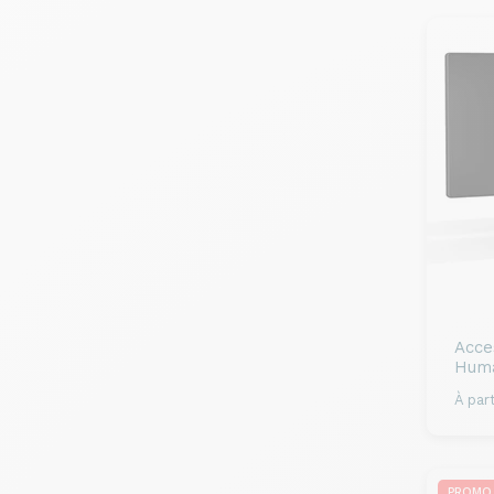
Acce
Huma
À part
PROMO