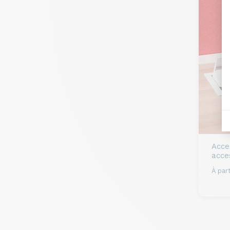
Acce
acces
À part