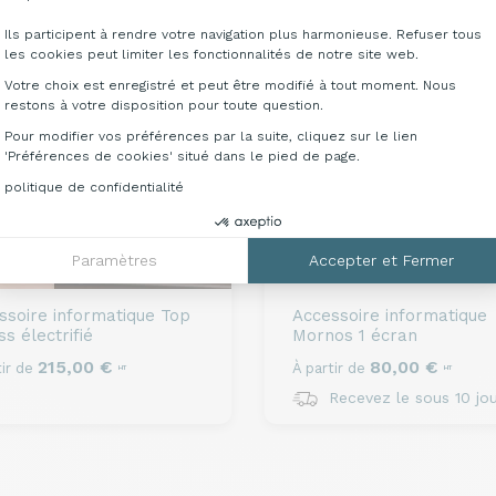
Ils participent à rendre votre navigation plus harmonieuse. Refuser tous
les cookies peut limiter les fonctionnalités de notre site web.
Votre choix est enregistré et peut être modifié à tout moment. Nous
restons à votre disposition pour toute question.
Pour modifier vos préférences par la suite, cliquez sur le lien
'Préférences de cookies' situé dans le pied de page.
politique de confidentialité
Paramètres
Accepter et Fermer
ssoire informatique
Top
Accessoire informatique
s électrifié
Mornos 1 écran
215,00 €
80,00 €
ir de
À partir de
HT
HT
Recevez le sous 10 jou