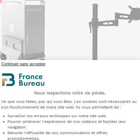
Continuer sans accepter
ssoire informatique
Accessoire informatique
orts unité centrale
Nous respectons votre vie privée.
180,00 €
À partir de
HT
ersel
Plateforme de Gestion du Consentement : Per
Ce que vous faites, pas qui vous êtes. Les cookies sont nécessaires au
Recevez le sous 10 jou
ir de
133,00 €
HT
bon fonctionnement de notre site web. Ils nous permettent de :
5%
113,05 €
HT
Surveiller les erreurs techniques sur notre site web.
Pouvoir améliorer l'expérience de nos visiteurs et faciliter leur
navigation.
Mesurer l'efficacité de nos communications et offres
Axeptio consent
promotionnelles.