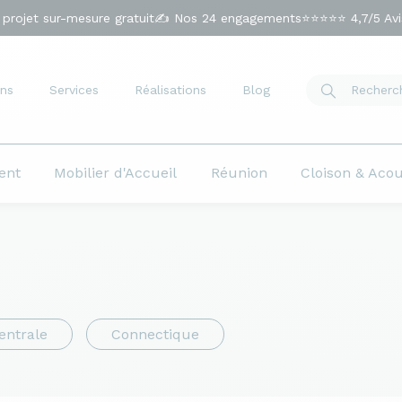
 projet sur-mesure gratuit
✍️ Nos 24 engagements
⭐⭐⭐⭐⭐ 4,7/5 Avis
ns
Services
Réalisations
Blog
ent
Mobilier d'Accueil
Réunion
Cloison & Aco
entrale
Connectique