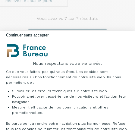
Recevez le sous 15 jours
Vous avez vu
7
sur 7 résultats
Continuer sans accepter
Nous respectons votre vie privée.
Plateforme de Gestion du Consentement : Pe
Pouvoir travailler dans le maximum de confort, de
Ce que vous faites, pas qui vous êtes. Les cookies sont
sécurité et d’efficacité possible est l’enjeu principal
nécessaires au bon fonctionnement de notre site web. Ils nous
permettent de :
de l’ergonomie. En entreprise, cela se traduit par
des accessoires ergonomiques facilitant le bien-
Surveiller les erreurs techniques sur notre site web.
être au travail.
Pouvoir améliorer l'expérience de nos visiteurs et faciliter leur
navigation.
Mesurer l'efficacité de nos communications et offres
Axeptio consent
Souvent oublié, le
repose pieds
reste un
promotionnelles.
accessoire à avoir. Améliorant la posture des
Ils participent à rendre votre navigation plus harmonieuse. Refuser
pieds, il évite l’engourdissement des jambes.
tous les cookies peut limiter les fonctionnalités de notre site web.
Particulièrement utile pour les personnes de