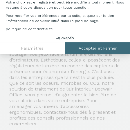
petites tailles et à celles qui ont besoin de soutenir
Votre choix est enregistré et peut être modifié à tout moment. Nous
le poids de leurs jambes. Pour améliorer la
restons à votre disposition pour toute question.
position du corps et du dos, le
support écran PC
Pour modifier vos préférences par la suite, cliquez sur le lien
permet également de prendre de la hauteur ou
'Préférences de cookies' situé dans le pied de page.
inversement et d’ajuster la hauteur de votre
politique de confidentialité
regard. Accompagné d’une
lampe de bureau
,
votre espace de travail devient à la fois
ergonomique, design et lumineux. Les lampes de
bureaux, de proximité ou non, vous permettent de
Paramètres
Accepter et Fermer
soulager vos yeux face à la lumière des écrans
d’ordinateurs. Esthétiques, celles-ci possèdent des
régulateurs de lumière ou encore des capteurs de
présence pour économiser l’énergie. C’est aussi
dans les entreprises que l’air est la plus polluée.
Que ce soit les odeurs, microbes ou CO2, notre
solution de traitement de l’air intérieur Beewair
Office, vous permet d’augmenter le bien-être de
vos salariés dans votre entreprise. Pour
aménager vos univers d’accessoires
ergonomiques, contactez-nous dès à présent et
profitez des conseils professionnels de nos
ensembliers.