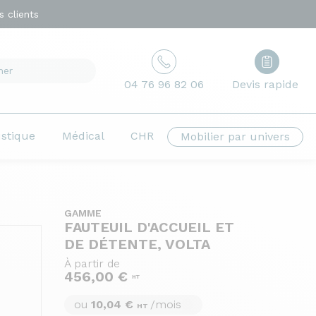
 clients
04 76 96 82 06
Devis rapide
ustique
Médical
CHR
Mobilier par univers
GAMME
FAUTEUIL D'ACCUEIL ET
DE DÉTENTE, VOLTA
À partir de
456,00 €
HT
ou
10,04 €
/mois
HT