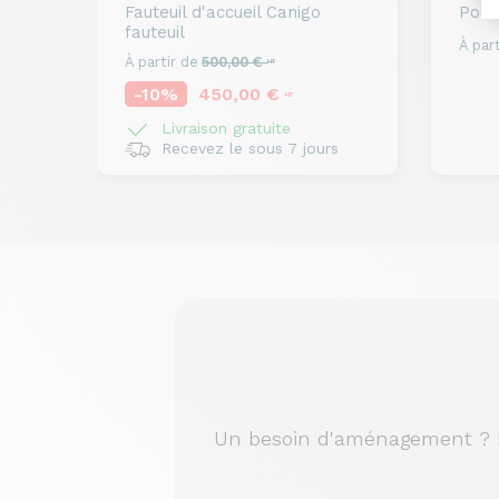
Fauteuil d'accueil
Canigo
Pouf 
fauteuil
À part
À partir de
500,00 €
HT
-10%
450,00 €
HT
Livraison gratuite
Recevez le sous 7 jours
Un besoin d'aménagement ? No