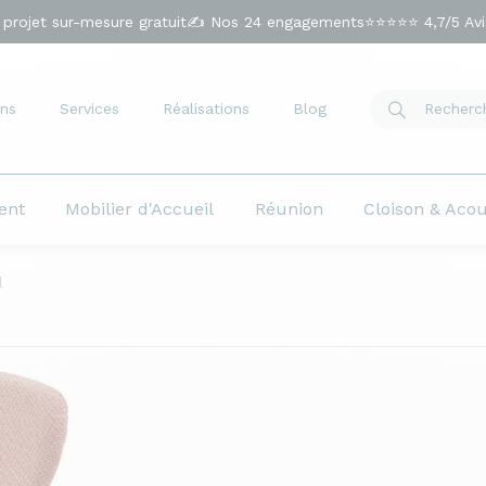
 projet sur-mesure gratuit
✍️ Nos 24 engagements
⭐⭐⭐⭐⭐ 4,7/5 Avis
ns
Services
Réalisations
Blog
ent
Mobilier d'Accueil
Réunion
Cloison & Aco
l