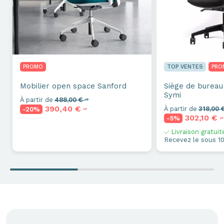
PROMO
TOP VENTES
PRO
Mobilier open space
Sanford
Siège de burea
Symi
À partir de
488,00 €
HT
390,40 €
À partir de
318,00 
-20%
HT
302,10 €
-5%
HT
Livraison gratuit
Recevez le sous 10