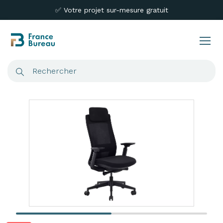
✅ Votre projet sur-mesure gratuit