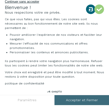
Qui sommes-nous ?
Continuer sans accepter
Bienvenue !
Notre charte qualité
Nous respectons votre vie privée.
Environnement
Ce que vous faites, pas qui vous êtes. Les cookies sont
Origine des produits
nécessaires au bon fonctionnement de notre site web. Ils nous
Livraison et installation
permettent de :
Pouvoir améliorer l'expérience de nos visiteurs et faciliter leur
navigation.
Mesurer l'efficacité de nos communications et offres
promotionnelles.
Personnaliser les contenus et annonces publicitaires.
Ils participent à rendre votre navigation plus harmonieuse. Refuser
tous les cookies peut limiter les fonctionnalités de notre site web.
Votre choix est enregistré et peut être modifié à tout moment. Nous
restons à votre disposition pour toute question.
politique de confidentialité
DEMANDER UN DEVIS
RGPD
Paramètres
Accepter et Fermer
Axeptio consent
Plateforme de Gestion du Consentement : Personnalisez vos O