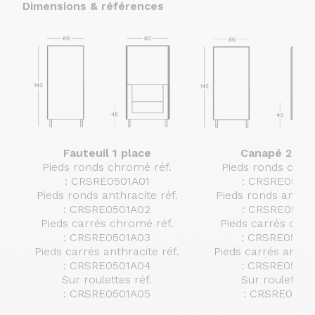
Dimensions & références
Fauteuil 1 place
Canapé 2 pla
Pieds ronds chromé réf.
Pieds ronds chro
:
CRSRE0501A01
:
CRSRE0503
Pieds ronds anthracite réf.
Pieds ronds anthrac
:
CRSRE0501A02
:
CRSRE0503
Pieds carrés chromé réf.
Pieds
carrés
chro
:
CRSRE0501A03
:
CRSRE0503
Pieds
carrés
anthracite réf.
Pieds
carrés
anthra
:
CRSRE0501A04
:
CRSRE0503
Sur roulettes réf.
Sur roulettes 
:
CRSRE0501A05
:
CRSRE0503