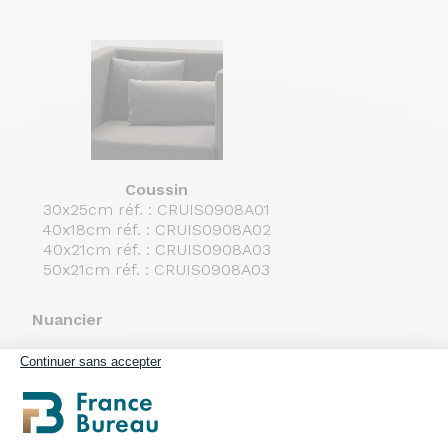
Coussin
30x25cm réf. : CRUIS0908A01
40x18cm réf. : CRUIS0908A02
40x21cm réf. : CRUIS0908A03
50x21cm réf. : CRUIS0908A03
Nuancier
Continuer sans accepter
MR - Tissu ignifuge M1
100% Polyester Trevira CS - Poids : 328 gr⁄m2 - Résist
(classe 1IM in combinazione con seduta con gomma ignif