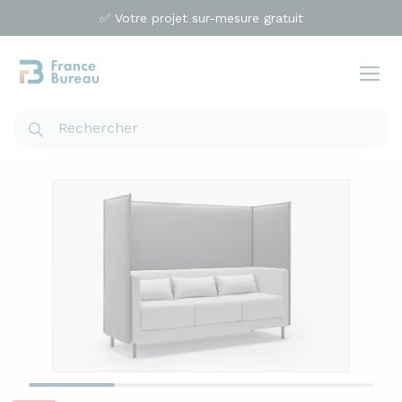
✅ Votre projet sur-mesure gratuit