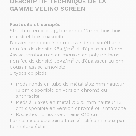
DESCRIPTIF TECHNIQUE DE LA
GAMME VELINO SCREEN
Fauteuils et canapés
Structure en bois aggloméré ép.12mm, bois bois
massif et bois masonite
Dossier rembourré en mousse de polyuréthane
3
non feu de densité 25kg/m
et d’épaisseur 10 cm
Assise rembourrée en mousse de polyuréthane
3
non feu de densité 35kg/m
et d’épaisseur 20 cm
Coussin assise amovible
3 types de pieds :
Pieds ronds en tube de métal Ø32 mm hauteur
13 cm disponible en version chromé ou
anthracite
Pieds à 3 axes en métal 25x25 mm hauteur 13
cm disponible en version chromé ou anthracite
Roulettes noires avec freins Ø10 cm
Panneaux de courtoisie tapissé relié entre eux par
fermeture éclair