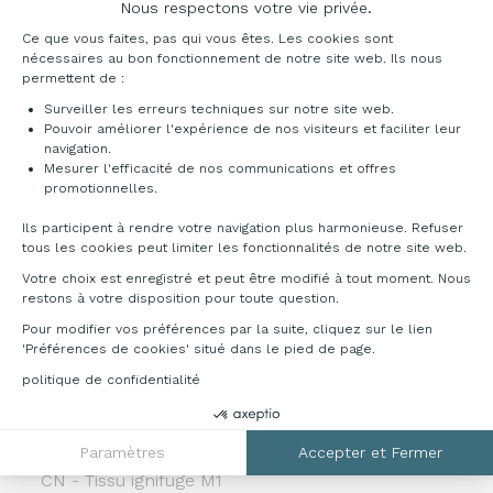
Nous respectons votre vie privée.
Plateforme de Gestion du Consentement : Pe
Ce que vous faites, pas qui vous êtes. Les cookies sont
nécessaires au bon fonctionnement de notre site web. Ils nous
permettent de :
Surveiller les erreurs techniques sur notre site web.
Rouge
Rouge
Bourgogne
Miel
Pouvoir améliorer l'expérience de nos visiteurs et faciliter leur
orange
MR6231
MR6234
MR6053
navigation.
MR6120
Mesurer l'efficacité de nos communications et offres
Axeptio consent
promotionnelles.
TN - Tissu ignifuge M1
100% Polyester Trevira CS - Poids : 260 gr⁄m2 - Résista
Ils participent à rendre votre navigation plus harmonieuse. Refuser
combinazione con seduta con gomma ignifuga), EN 1021-
tous les cookies peut limiter les fonctionnalités de notre site web.
Votre choix est enregistré et peut être modifié à tout moment. Nous
restons à votre disposition pour toute question.
Pour modifier vos préférences par la suite, cliquez sur le lien
'Préférences de cookies' situé dans le pied de page.
politique de confidentialité
Rouge
Rouge foncé
Prune
Citron ver
tomate
TN9416
TN9406
TN9702
TN9404
Paramètres
Accepter et Fermer
CN - Tissu ignifuge M1