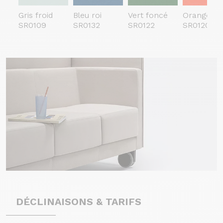
Gris froid
Bleu roi
Vert foncé
Orange
SR0109
SR0132
SR0122
SR0120
DÉCLINAISONS & TARIFS