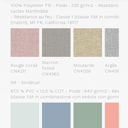
100% Polyester FR - Poids : 335 gr⁄m2 - Résistance à l
cycles Martindale
- Résistance au feu : Classe 1 (classe 1IM in combinaz
(match), M1 FR, California TB117
Marron
Rouge corail
Moutarde
Argile
foncé
CN4211
CN4056
CN4560
CN4562
SR - Similicuir
87,5 % PVC + 12,5 % COT - Poids : 640 gr⁄m2 - Résistan
(classe 1IM in combinazione con seduta con gomma igni