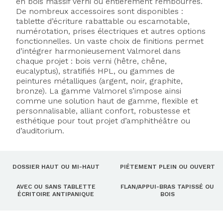
en bois massif verni ou entièrement rembourrés.
De nombreux accessoires sont disponibles :
tablette d’écriture rabattable ou escamotable,
numérotation, prises électriques et autres options
fonctionnelles. Un vaste choix de finitions permet
d’intégrer harmonieusement Valmorel dans
chaque projet : bois verni (hêtre, chêne,
eucalyptus), stratifiés HPL, ou gammes de
peintures métalliques (argent, noir, graphite,
bronze). La gamme Valmorel s’impose ainsi
comme une solution haut de gamme, flexible et
personnalisable, alliant confort, robustesse et
esthétique pour tout projet d’amphithéâtre ou
d’auditorium.
DOSSIER HAUT OU MI-HAUT
PIÉTEMENT PLEIN OU OUVERT
AVEC OU SANS TABLETTE
FLAN/APPUI-BRAS TAPISSÉ OU
ÉCRITOIRE ANTIPANIQUE
BOIS