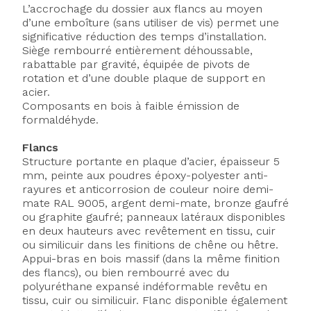
L’accrochage du dossier aux flancs au moyen
d’une emboîture (sans utiliser de vis) permet une
significative réduction des temps d’installation.
Siège rembourré entièrement déhoussable,
rabattable par gravité, équipée de pivots de
rotation et d’une double plaque de support en
acier.
Composants en bois à faible émission de
formaldéhyde.
Flancs
Structure portante en plaque d’acier, épaisseur 5
mm, peinte aux poudres époxy-polyester anti-
rayures et anticorrosion de couleur noire demi-
mate RAL 9005, argent demi-mate, bronze gaufré
ou graphite gaufré; panneaux latéraux disponibles
Axeptio consent
en deux hauteurs avec revêtement en tissu, cuir
ou similicuir dans les finitions de chêne ou hêtre.
Appui-bras en bois massif (dans la même finition
des flancs), ou bien rembourré avec du
polyuréthane expansé indéformable revêtu en
tissu, cuir ou similicuir. Flanc disponible également