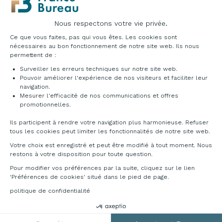
latérales du poteau, au pas de 25 mm sur la
hauteur.
Nous respectons votre vie privée.
Le plateau de tablette s’emboîte sur les 2
Plateforme de Gestion du Consentement : Pe
traverses du même niveau.
Ce que vous faites, pas qui vous êtes. Les cookies sont
Les tablettes existent en 2 types : horizontale ou
nécessaires au bon fonctionnement de notre site web. Ils nous
permettent de :
inclinée.
Les tablettes tôlées existent dans deux gammes
Surveiller les erreurs techniques sur notre site web.
de charges : légère ou mi-lourde.
Pouvoir améliorer l'expérience de nos visiteurs et faciliter leur
Une évolution de charges est possible uniquement
navigation.
en seconde monte et sur le rayonnage Adaptiv,
Mesurer l'efficacité de nos communications et offres
Axeptio consent
promotionnelles.
grâce à l’ajout de renforts optionnels.
Un précieux avantage pour faire évoluer l’usage du
Ils participent à rendre votre navigation plus harmonieuse. Refuser
rayonnage dans le temps et à moindre coût.
tous les cookies peut limiter les fonctionnalités de notre site web.
Systèmes de stabilisation
Votre choix est enregistré et peut être modifié à tout moment. Nous
restons à votre disposition pour toute question.
Composants indispensables pour permettre la
stabilité des installations de rayonnages. En
Pour modifier vos préférences par la suite, cliquez sur le lien
option, ils pourront être remplacés par des faces
'Préférences de cookies' situé dans le pied de page.
de rigidifications qui permettent une utilisation en
politique de confidentialité
double face.
Traverses de tablette