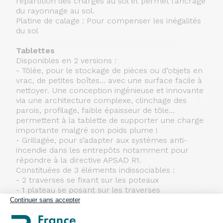
répartition des charges au sol et permet l’ancrage
du rayonnage au sol.
Platine de calage : Pour compenser les inégalités
du sol
Tablettes
Disponibles en 2 versions :
- Tôlée, pour le stockage de pièces ou d’objets en
vrac, de petites boîtes... avec une surface facile à
nettoyer. Une conception ingénieuse et innovante
via une architecture complexe, clinchage des
parois, profilage, faible épaisseur de tôle...
permettent à la tablette de supporter une charge
importante malgré son poids plume !
- Grillagée, pour s’adapter aux systèmes anti-
incendie dans les entrepôts notamment pour
répondre à la directive APSAD R1.
Constituées de 3 éléments indissociables :
- 2 traverses se fixant sur les poteaux
- 1 plateau se posant sur les traverses
- Renforts de tablette optionnels (inclus dans
Continuer sans accepter
certaines configurations)
Les traverses s’enclenchent dans les perforations