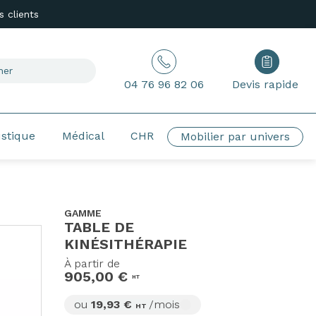
 clients
04 76 96 82 06
Devis rapide
ustique
Médical
CHR
Mobilier par univers
GAMME
TABLE DE
KINÉSITHÉRAPIE
À partir de
905,00 €
HT
ou
19,93 €
/mois
HT