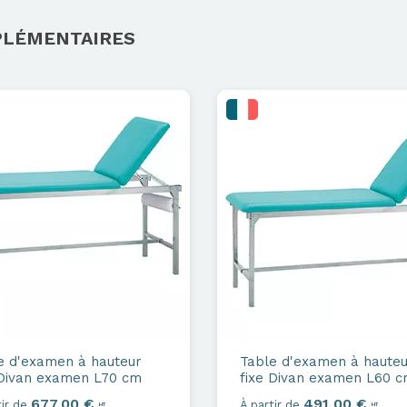
PLÉMENTAIRES
e d'examen à hauteur
Table d'examen à hauteu
ivan examen L70 cm
fixe
Divan examen L60 
677,00 €
491,00 €
ir de
À partir de
HT
HT