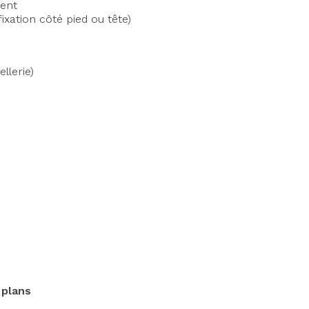
gent
ixation côté pied ou tête)
ellerie)
 plans
Axeptio consent