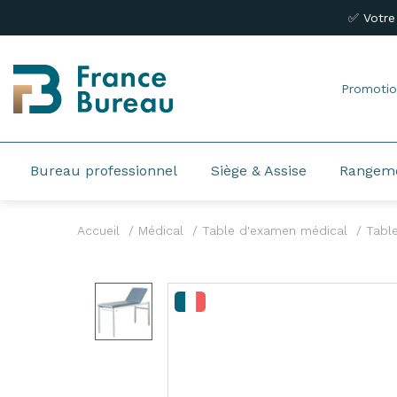
✅ Votre
Promotio
Bureau professionnel
Siège & Assise
Rangem
Accueil
Médical
Table d'examen médical
Tabl