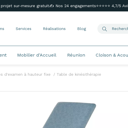
 projet sur-mesure gratuit
✍️ Nos 24 engagements
⭐⭐⭐⭐⭐ 4,7/5 Avis
ns
Services
Réalisations
Blog
ent
Mobilier d'Accueil
Réunion
Cloison & Aco
es d'examen à hauteur fixe
Table de kinésithérapie