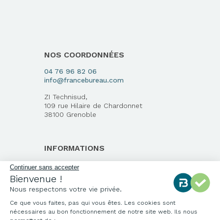
NOS COORDONNÉES
04 76 96 82 06
info@francebureau.com
ZI Technisud,
109 rue Hilaire de Chardonnet
38100 Grenoble
INFORMATIONS
Qui sommes-nous ?
Continuer sans accepter
Bienvenue !
Notre charte qualité
Nous respectons votre vie privée.
Environnement
Ce que vous faites, pas qui vous êtes. Les cookies sont
Origine des produits
nécessaires au bon fonctionnement de notre site web. Ils nous
Livraison et installation