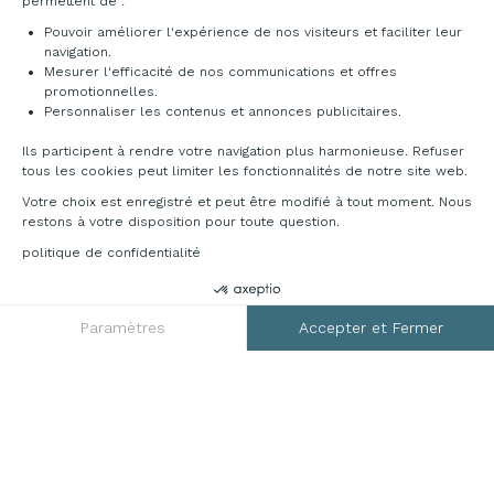
permettent de :
Pouvoir améliorer l'expérience de nos visiteurs et faciliter leur
navigation.
Mesurer l'efficacité de nos communications et offres
promotionnelles.
Personnaliser les contenus et annonces publicitaires.
Ils participent à rendre votre navigation plus harmonieuse. Refuser
tous les cookies peut limiter les fonctionnalités de notre site web.
Votre choix est enregistré et peut être modifié à tout moment. Nous
restons à votre disposition pour toute question.
politique de confidentialité
DEMANDER UN DEVIS
RGPD
Paramètres
Accepter et Fermer
Axeptio consent
Plateforme de Gestion du Consentement : Personnalisez vos O
Notre plateforme vous permet d'adapter et de gérer vos paramètr
Mentions légales
CGV
Plan du site
Contact
© 2026 France Bureau. Tous droits réservés
Création site internet by Dedi agency