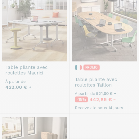
Table pliante avec
PROMO
roulettes
Maurici
Table pliante avec
À partir de
roulettes
Taillon
422,00 €
HT
À partir de
521,00 €
HT
442,85 €
-15%
HT
Recevez le sous 14 jours