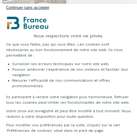
Continuer sans accepter
Nous respectons votre vie privée.
Plateforme de Gestion du Consentement : Pe
Ce que vous faites, pas qui vous êtes. Les cookies sont
PROMO
nécessaires au bon fonctionnement de notre site web. Ils nous
permettent de :
Table pliante avec
Surveiller les erreurs techniques sur notre site web.
roulettes
Amaro
Pouvoir améliorer l'expérience de nos visiteurs et faciliter leur
navigation.
À partir de
592,00 €
HT
503,20 €
Mesurer l'efficacité de nos communications et offres
-15%
HT
Axeptio consent
promotionnelles.
Recevez le sous 14 jours
Ils participent à rendre votre navigation plus harmonieuse. Refuser
tous les cookies peut limiter les fonctionnalités de notre site web.
Vous avez vu
13
sur 13 résultats
Votre choix est enregistré et peut être modifié à tout moment. Nous
restons à votre disposition pour toute question.
Pour modifier vos préférences par la suite, cliquez sur le lien
'Préférences de cookies' situé dans le pied de page.