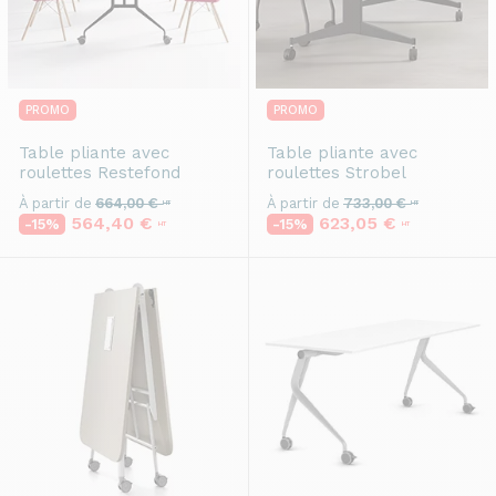
PROMO
PROMO
Table pliante avec
Table pliante avec
roulettes
Restefond
roulettes
Strobel
À partir de
664,00 €
À partir de
733,00 €
HT
HT
564,40 €
623,05 €
-15%
-15%
HT
HT