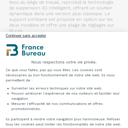
tissu du siège de travail, reproduit la technologie
de suspension 3D Intelligent, offrant un soutien
dynamique dans une version plus classique. Le
support lombaire est proposé en option sur les
deux modèles et offre une plage de réglages sur
10 cm.
Continuer sans accepter
Une palette expressive
Le dossier sans cadre et la colonne en Y du siège
Sayl révèlent l’inspiration et l’intention de son
créateur et en font un élément de mobilier très
Nous respectons votre vie privée.
design. Le dossier en tissu extensible offre une
Plateforme de Gestion du Consentement : Pe
esthétique plus douce et plus chaleureuse, tout en
Ce que vous faites, pas qui vous êtes. Les cookies sont
conservant l’élégance, le support et l’aération qui
nécessaires au bon fonctionnement de notre site web. Ils nous
sont la marque distinctive des dossiers à
permettent de :
suspension en 3D de Sayl. Une version
Surveiller les erreurs techniques sur notre site web.
entièrement garnie est également proposée. Ils
Pouvoir améliorer l'expérience de nos visiteurs et faciliter leur
offrent tous deux une palette expressive donnant
navigation.
la touche finale à tout environnement.
Mesurer l'efficacité de nos communications et offres
Axeptio consent
promotionnelles.
Un design responsable
Ils participent à rendre votre navigation plus harmonieuse. Refuser
Pour créer le siège Sayl, Yves Béhar s’est inspiré
tous les cookies peut limiter les fonctionnalités de notre site web.
du principe des ponts suspendus, ces