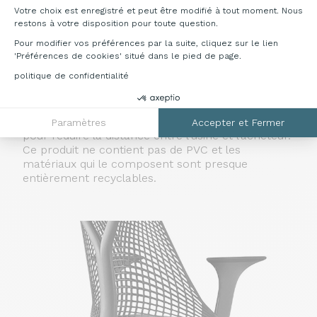
remarquables structures qui offrent des
Votre choix est enregistré et peut être modifié à tout moment. Nous
performances optimales tout en utilisant un
restons à votre disposition pour toute question.
minimum de matériaux. Le design Eco-
Pour modifier vos préférences par la suite, cliquez sur le lien
Dematerialized du siège de travail utilise moins de
'Préférences de cookies' situé dans le pied de page.
matériaux mais de manière plus inventive, afin
politique de confidentialité
d’offrir un soutien ergonomique aux personnes
pesant jusqu’à 159 kg.
Les sièges Sayl sont fabriqués sur trois continents
Paramètres
Accepter et Fermer
pour réduire la distance entre l’usine et l’acheteur.
Ce produit ne contient pas de PVC et les
matériaux qui le composent sont presque
entièrement recyclables.