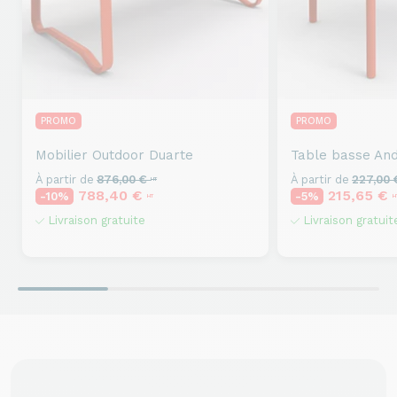
PROMO
PROMO
Mobilier Outdoor
Duarte
Table basse
And
À partir de
876,00 €
À partir de
227,00
HT
788,40 €
215,65 €
-10%
-5%
HT
H
Livraison gratuite
Livraison gratuit