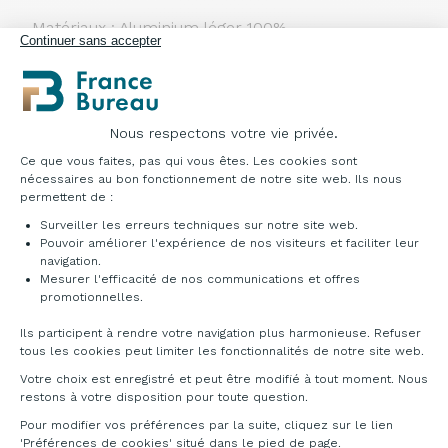
Matériaux : Aluminium léger 100%
Continuer sans accepter
Résistant à toutes les conditions climatiques
Entretien facile
Empilable
Recyclable
Nous respectons votre vie privée.
Plateforme de Gestion du Consentement : Pe
Ce que vous faites, pas qui vous êtes. Les cookies sont
nécessaires au bon fonctionnement de notre site web. Ils nous
permettent de :
Surveiller les erreurs techniques sur notre site web.
Pouvoir améliorer l'expérience de nos visiteurs et faciliter leur
navigation.
Mesurer l'efficacité de nos communications et offres
Axeptio consent
promotionnelles.
Ils participent à rendre votre navigation plus harmonieuse. Refuser
tous les cookies peut limiter les fonctionnalités de notre site web.
Votre choix est enregistré et peut être modifié à tout moment. Nous
restons à votre disposition pour toute question.
Pour modifier vos préférences par la suite, cliquez sur le lien
'Préférences de cookies' situé dans le pied de page.