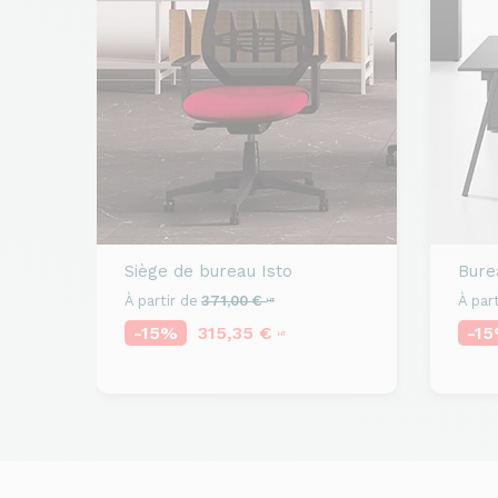
Siège de bureau
Isto
Burea
À partir de
371,00 €
À part
HT
-15%
315,35 €
-1
HT