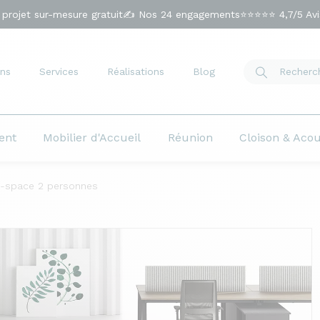
 projet sur-mesure gratuit
✍️ Nos 24 engagements
⭐⭐⭐⭐⭐ 4,7/5 Avis
ns
Services
Réalisations
Blog
ent
Mobilier d'Accueil
Réunion
Cloison & Aco
n-space 2 personnes