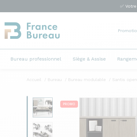
✅ Votre
Promotio
Bureau professionnel
Siège & Assise
Rangem
Accueil
Bureau
Bureau modulable
Santis ope
PROMO