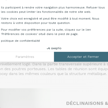
le fond est en fibre d’une épaisseur de 3 mm. Les poignées
ts sont de type métallique avec roulements en nylon équipés
Ils participent à rendre votre navigation plus harmonieuse. Refuser tous
les cookies peut limiter les fonctionnalités de notre site web.
ieds réglables et peuvent être utilisées seules ou intégré
Votre choix est enregistré et peut être modifié à tout moment. Nous
restons à votre disposition pour toute question.
Pour modifier vos préférences par la suite, cliquez sur le lien
'Préférences de cookies' situé dans le pied de page.
particules de bois ép. 18 mm en mélaminé (classe E1 à faib
urface. Les plateaux sont équipés d’un top access intégr
politique de confidentialité
ticules de bois ép. 8 mm de la même couleur que les hauts
nt avec des poudres époxy. Ils sont équipés aux deux extré
artie transversale supérieure, ils sont conçus pour la fixat
Paramètres
Accepter et Fermer
ée 50 x 50 x ép. 2 mm peint avec des poudres époxy. Ils son
ivellement logé. Dans la partie transversale supérieure à
tion des poutres porteuses. Les tables de réunion sont équip
oxy dans les mêmes couleurs que la structure métallique.
DÉCLINAISONS &