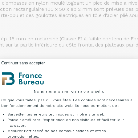
s d'embases en nylon moulé logeant un pied de mise à nive
ection rectangulaire 100 x 50 x ép 2 mm sont prévues des p
e-cpu et des goulottes électriques en tôle d'acier plié sou
is ép. 18 mm en mélaminé (Classe E1 à faible contenu de 
xent sur la partie inférieure du côté frontal des plateaux par
es bois ép. mm 18 en mélaminé, (Classe E1 à faible conte
Continuer sans accepter
 le dos sont réalisés en panneau de particules de bois ép.
 sur tout le périmètre et assortis à la surface. Les tiroir
12 mm, revêtues en PVC noir, le fond est en fibres d’une ép
ssinets en nylon munis d’une butée d’extraction et d’un dis
Nous respectons votre vie privée.
ur assortis à la surface. Les caissons sur roulettes sont m
Plateforme de Gestion du Consentement : Per
ein de sécurité.
Ce que vous faites, pas qui vous êtes. Les cookies sont nécessaires au
bon fonctionnement de notre site web. Ils nous permettent de :
Surveiller les erreurs techniques sur notre site web.
icules de bois ép. 18 mm en mélaminé (Classe E1 faible te
Pouvoir améliorer l'expérience de nos visiteurs et faciliter leur
 de l’U.C. et le câblage à travers les ouvertures appropri
navigation.
u de particules de bois ép. 18 mm en mélaminé (Classe E1 
Mesurer l'efficacité de nos communications et offres
couleur que la surface. Les tiroirs en bois sont équipés d
Axeptio consent
promotionnelles.