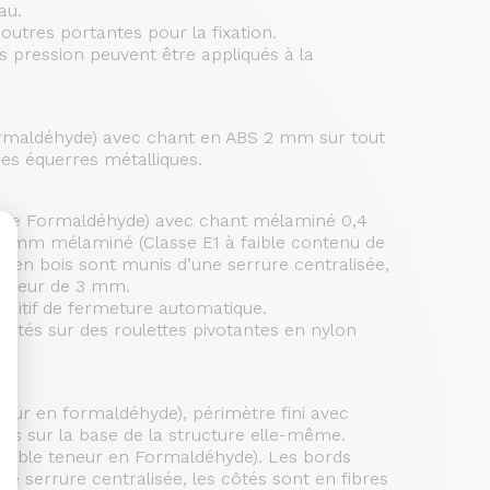
au.
outres portantes pour la fixation.
s pression peuvent être appliqués à la
Formaldéhyde) avec chant en ABS 2 mm sur tout
 des équerres métalliques.
nu de Formaldéhyde) avec chant mélaminé 0,4
 18 mm mélaminé (Classe E1 à faible contenu de
s en bois sont munis d’une serrure centralisée,
aisseur de 3 mm.
positif de fermeture automatique.
ontés sur des roulettes pivotantes en nylon
sonnalisez vos Options
neur en formaldéhyde), périmètre fini avec
ées sur la base de la structure elle-même.
faible teneur en Formaldéhyde). Les bords
e serrure centralisée, les côtés sont en fibres