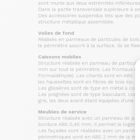
sont munis aux deux extrémités inférieure
Dans la partie transversale supérieure à s
Des accessoires suspendus tels que des port
structure métallique assemblée.
Voiles de fond
Réalisés en panneaux de particules de bo
le périmètre assorti à la surface. Ils se fi
Caissons mobiles
Structure réalisée en panneau de particul
mm sur tout le périmètre. Les frontaux et
Formaldéhyde). Les chants sont en ABS 2 mm
les haussettes sont en fibres de bois ép. 
Les glissières sont de type en métal à cou
Les poignées sont de type basculant, coule
gris, les deux avant étant équipées d’une fr
Meubles de service
Structure réalisée avec un panneau de part
bordure ABS 0,45 mm. Il permet le logement
Les façades sont réalisées avec un pannea
périmétriques sont en ABS 2 mm de la même 