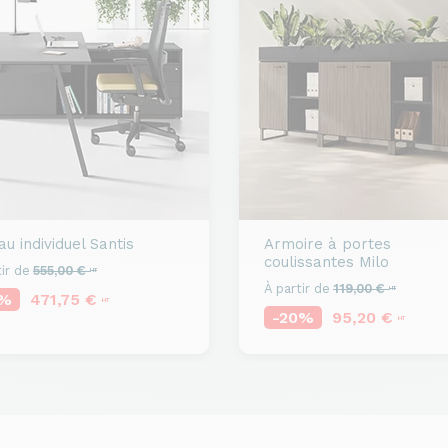
u individuel
Santis
Armoire à portes
coulissantes
Milo
ir de
555,00 €
HT
À partir de
119,00 €
HT
5%
471,75 €
HT
-20%
95,20 €
HT