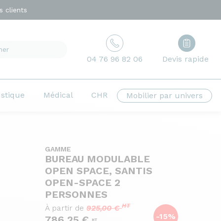
 clients
04 76 96 82 06
Devis rapide
ustique
Médical
CHR
Mobilier par univers
GAMME
BUREAU MODULABLE
OPEN SPACE, SANTIS
OPEN-SPACE 2
PERSONNES
HT
À partir de
925,00 €
-15%
786,25 €
HT