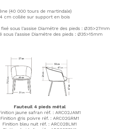
lène (40 000 tours de martindale)
 4 cm collée sur support en bois
r fixé sous l'assise Diamétre des pieds : Ø35>27mm
ixé sous l'assise Diamétre des pieds : Ø35>15mm
Fauteuil 4 pieds métal
Finition jaune safran réf.
:
ARC02JA
M1
Finition gris poivre réf.
:
ARC02GR
M1
Finition bleu nuit réf.
: ARC02BL
M1