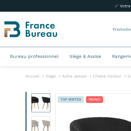
✅ Votre
Promotio
Bureau professionnel
Siège & Assise
Rangem
Accueil
Siège
Autre assise
Chaise visiteur
S
TOP VENTES
PROMO