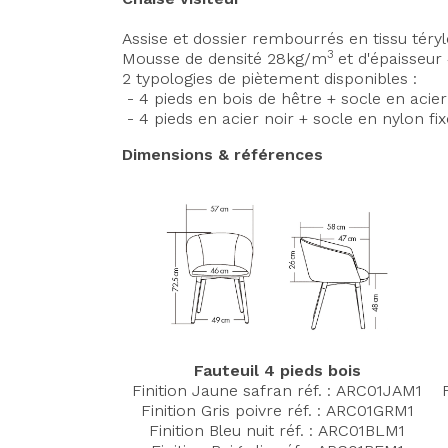
Assise et dossier rembourrés en tissu téry
3
Mousse de densité 28kg/m
et d'épaisseur
2 typologies de piètement disponibles :
- 4 pieds en bois de hêtre + socle en acie
- 4 pieds en acier noir + socle en nylon f
Dimensions & références
Fauteuil 4 pieds bois
Finition Jaune safran réf. : ARC01JAM1
Finition Gris poivre réf. :
ARC01GR
M1
Finition Bleu nuit réf. :
ARC01BL
M1