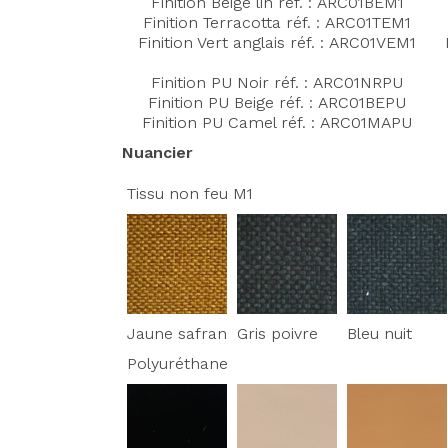
Finition Beige lin réf. :
ARC01BE
M1
Finition Terracotta réf. :
ARC01TEM1
Finition Vert anglais réf. :
ARC01VEM1
Finition PU Noir réf. : ARC01NRPU
Finition PU Beige réf. :
ARC01BEPU
Finition PU Camel réf. :
ARC01MAPU
Nuancier
Tissu non feu M1
Jaune safran
Gris poivre
Bleu nuit
Polyuréthane