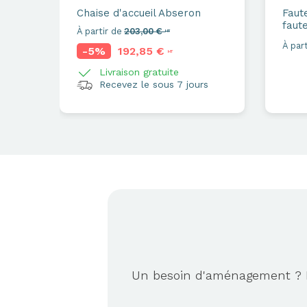
Chaise d'accueil
Abseron
Faute
faute
À partir de
203,00 €
HT
À part
-5%
192,85 €
HT
Livraison gratuite
Recevez le sous 7 jours
Un besoin d'aménagement ? No