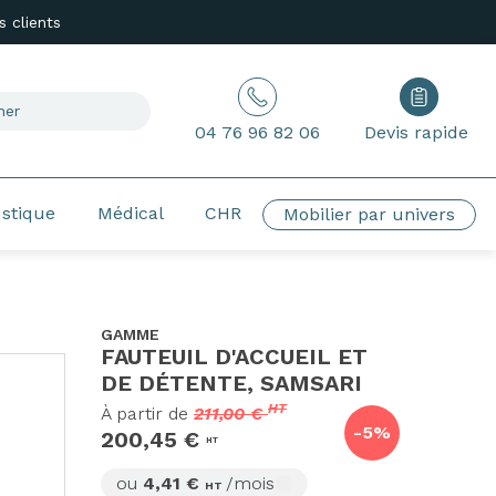
 clients
04 76 96 82 06
Devis rapide
ustique
Médical
CHR
Mobilier par univers
GAMME
FAUTEUIL D'ACCUEIL ET
DE DÉTENTE, SAMSARI
HT
À partir de
211,00 €
-5%
200,45 €
HT
ou
4,41 €
/mois
HT