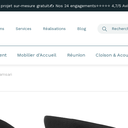
 projet sur-mesure gratuit
✍️ Nos 24 engagements
⭐⭐⭐⭐⭐ 4,7/5 Avis
ns
Services
Réalisations
Blog
ent
Mobilier d'Accueil
Réunion
Cloison & Aco
amsari