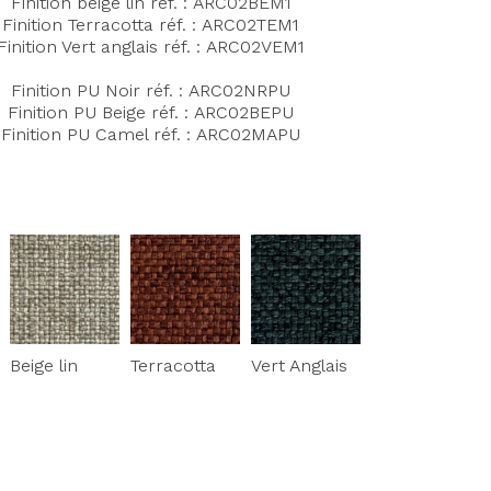
Finition beige lin réf.
: ARC02BE
M1
Finition Terracotta réf. :
ARC02TEM1
Finition Vert anglais réf. :
ARC02VEM1
Finition PU Noir réf. : ARC02NRPU
Finition PU Beige réf. : ARC02BEPU
Finition PU Camel réf. : ARC02MAPU
Beige lin
Terracotta
Vert Anglais
Axeptio consent