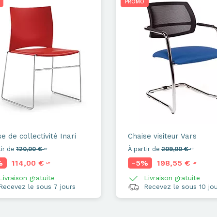
PROMO
e de collectivité
Inari
Chaise visiteur
Vars
ir de
120,00 €
À partir de
209,00 €
HT
HT
%
114,00 €
-5%
198,55 €
HT
HT
ivraison gratuite
Livraison gratuite
ecevez le sous 7 jours
Recevez le sous 10 jou