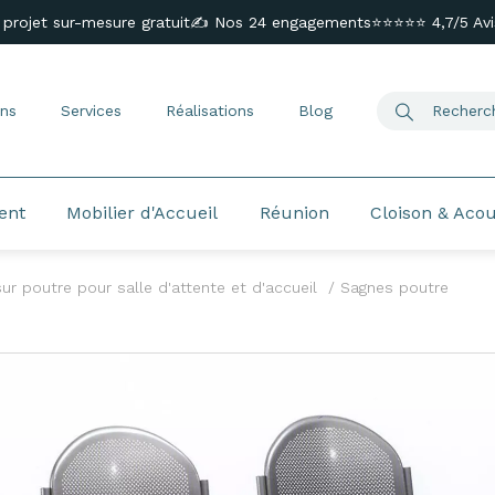
 projet sur-mesure gratuit
✍️ Nos 24 engagements
⭐⭐⭐⭐⭐ 4,7/5 Avis
ns
Services
Réalisations
Blog
ent
Mobilier d'Accueil
Réunion
Cloison & Aco
sur poutre pour salle d'attente et d'accueil
Sagnes poutre