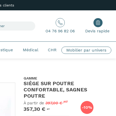
 clients
04 76 96 82 06
Devis rapide
ustique
Médical
CHR
Mobilier par univers
GAMME
SIÈGE SUR POUTRE
CONFORTABLE, SAGNES
POUTRE
HT
À partir de
397,00 €
-10%
357,30 €
HT