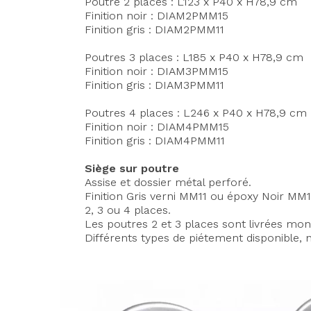
Poutre 2 places : L123 x P40 x H78,9 cm
Finition noir : DIAM2PMM15
Finition gris : DIAM2PMM11
Poutres 3 places : L185 x P40 x H78,9 cm
Finition noir : DIAM3PMM15
Finition gris : DIAM3PMM11
Poutres 4 places : L246 x P40 x H78,9 cm
Finition noir : DIAM4PMM15
Finition gris : DIAM4PMM11
Siège sur poutre
Assise et dossier métal perforé.
Finition Gris verni
MM11
ou époxy Noir
MM1
2, 3 ou 4 places.
Les poutres 2 et 3 places sont livrées mon
Différents types de piétement disponible, 