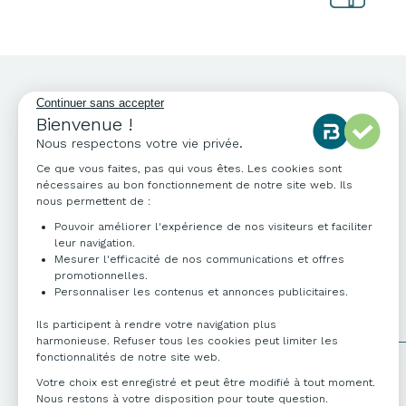
NOS COORDONNÉES
04 76 96 82 06
info@francebureau.com
ZI Technisud,
109 rue Hilaire de Chardonnet
38100 Grenoble