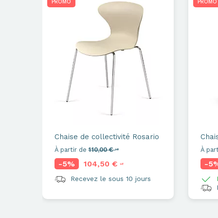
PROMO
PROMO
Chaise de collectivité
Rosario
Chais
À partir de
110,00 €
À part
HT
-5%
104,50 €
-5
HT
Recevez le sous 10 jours
L
R