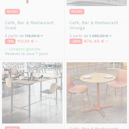
PROMO
PROMO
Café, Bar & Restaurant
Café, Bar & Restaurant
Orani
Virunga
À partir de
118,00 €
À partir de
1 093,00 €
HT
HT
112,10 €
874,40 €
-5%
-20%
HT
HT
Livraison gratuite
Recevez le sous 7 jours