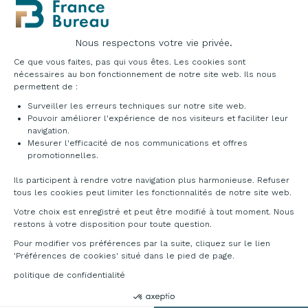
Nous respectons votre vie privée.
Plateforme de Gestion du Consentement : Pe
Ce que vous faites, pas qui vous êtes. Les cookies sont
nécessaires au bon fonctionnement de notre site web. Ils nous
permettent de :
Surveiller les erreurs techniques sur notre site web.
Pouvoir améliorer l'expérience de nos visiteurs et faciliter leur
navigation.
Mesurer l'efficacité de nos communications et offres
Axeptio consent
promotionnelles.
Café, Bar & Restaurant
PROMO
Valira
Ils participent à rendre votre navigation plus harmonieuse. Refuser
Café, Bar & Restaurant
À partir de
tous les cookies peut limiter les fonctionnalités de notre site web.
Casotto
191,00 €
HT
Votre choix est enregistré et peut être modifié à tout moment. Nous
À partir de
285,00 €
HT
restons à votre disposition pour toute question.
228,00 €
-20%
HT
Pour modifier vos préférences par la suite, cliquez sur le lien
'Préférences de cookies' situé dans le pied de page.
politique de confidentialité