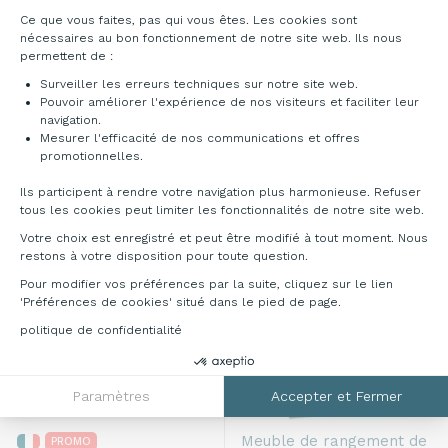
Plateforme de Gestion du Consentement : Pe
Ce que vous faites, pas qui vous êtes. Les cookies sont
nécessaires au bon fonctionnement de notre site web. Ils nous
permettent de :
Meuble de rangement de
PROMO
bureau
Mézenc
Surveiller les erreurs techniques sur notre site web.
Meuble de rangement de
Pouvoir améliorer l'expérience de nos visiteurs et faciliter leur
Prix sur demande
bureau
Isarco
navigation.
Mesurer l'efficacité de nos communications et offres
Axeptio consent
À partir de
337,00 €
HT
promotionnelles.
269,60 €
-20%
HT
Ils participent à rendre votre navigation plus harmonieuse. Refuser
tous les cookies peut limiter les fonctionnalités de notre site web.
Votre choix est enregistré et peut être modifié à tout moment. Nous
restons à votre disposition pour toute question.
Pour modifier vos préférences par la suite, cliquez sur le lien
'Préférences de cookies' situé dans le pied de page.
politique de confidentialité
Paramètres
Accepter et Fermer
Meuble de rangement de
PROMO