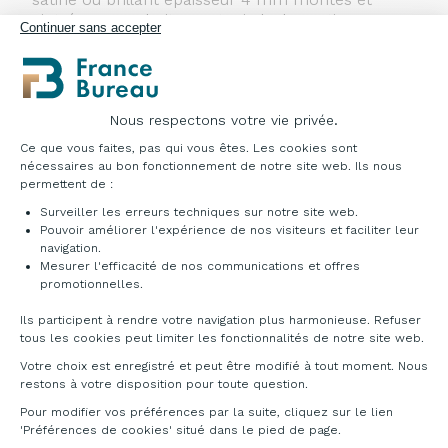
cintrés par emboitement. Pieds de soutien en
Continuer sans accepter
tube Ø 6 cm coté utilisateur coloris blanc. Double
platines de liaison entre les modules. Vérins de
mise à niveau réglable de l’intérieur sous chaque
module. Cloison accueil « plexi » à fixe. Livrées
avec 2 pinces de fixation PPESX blanches. Joue
Nous respectons votre vie privée.
Plateforme de Gestion du Consentement : Pe
d’extrémité porteuse (remplace pied de soutien).
Ce que vous faites, pas qui vous êtes. Les cookies sont
Tablettes intérieures GA ou BL pour module haut.
nécessaires au bon fonctionnement de notre site web. Ils nous
Pied de soutien blanc. Porte saloon avec 2
permettent de :
charnières à retour automatique. Éclairage LED
Surveiller les erreurs techniques sur notre site web.
au niveau du voile de fond.
Pouvoir améliorer l'expérience de nos visiteurs et faciliter leur
navigation.
Mesurer l'efficacité de nos communications et offres
Axeptio consent
promotionnelles.
Ils participent à rendre votre navigation plus harmonieuse. Refuser
tous les cookies peut limiter les fonctionnalités de notre site web.
Votre choix est enregistré et peut être modifié à tout moment. Nous
restons à votre disposition pour toute question.
Pour modifier vos préférences par la suite, cliquez sur le lien
'Préférences de cookies' situé dans le pied de page.