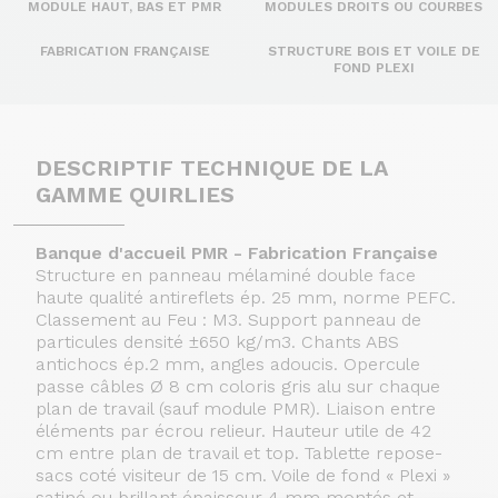
MODULE HAUT, BAS ET PMR
MODULES DROITS OU COURBES
FABRICATION FRANÇAISE
STRUCTURE BOIS ET VOILE DE
FOND PLEXI
DESCRIPTIF TECHNIQUE DE LA
GAMME QUIRLIES
Banque d'accueil PMR - Fabrication Française
Structure en panneau mélaminé double face
haute qualité antireflets ép. 25 mm, norme PEFC.
Classement au Feu : M3. Support panneau de
particules densité ±650 kg/m3. Chants ABS
antichocs ép.2 mm, angles adoucis. Opercule
passe câbles Ø 8 cm coloris gris alu sur chaque
plan de travail (sauf module PMR). Liaison entre
éléments par écrou relieur. Hauteur utile de 42
cm entre plan de travail et top. Tablette repose-
sacs coté visiteur de 15 cm. Voile de fond « Plexi »
satiné ou brillant épaisseur 4 mm montés et