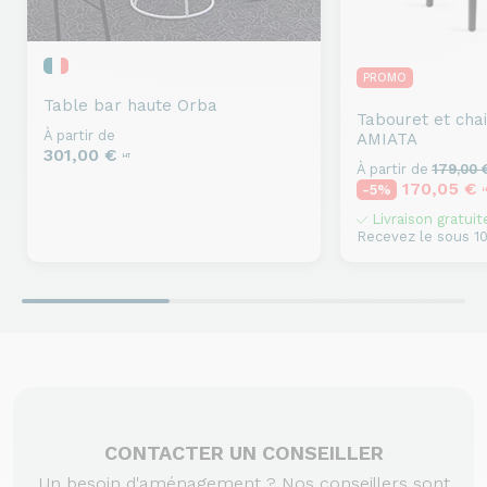
PROMO
Table bar haute
Orba
Tabouret et cha
À partir de
AMIATA
301,00 €
HT
À partir de
179,00
170,05 €
-5%
H
Livraison gratuit
Recevez le sous 10
CONTACTER UN CONSEILLER
Un besoin d'aménagement ? Nos conseillers sont