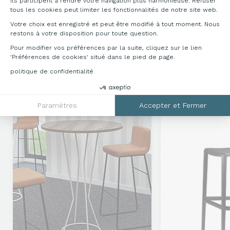
Ils participent à rendre votre navigation plus harmonieuse. Refuser
tous les cookies peut limiter les fonctionnalités de notre site web.
Votre choix est enregistré et peut être modifié à tout moment. Nous
Télécharger la documentation
restons à votre disposition pour toute question.
Pour modifier vos préférences par la suite, cliquez sur le lien
'Préférences de cookies' situé dans le pied de page.
politique de confidentialité
DÉCOUVREZ NOS GAMMES
COMPLÉMENTAIRES
Paramètres
Accepter et Fermer