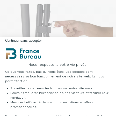
Continuer sans accepter
Nous respectons votre vie privée.
Plateforme de Gestion du Consentement : Pe
Ce que vous faites, pas qui vous êtes. Les cookies sont
nécessaires au bon fonctionnement de notre site web. Ils nous
DÉCLINAISONS & TARIFS
permettent de :
Surveiller les erreurs techniques sur notre site web.
Accédez au catalogue ci-dessous pour découvrir
Pouvoir améliorer l'expérience de nos visiteurs et faciliter leur
les multitudes de possibilités qu'offre cette
navigation.
gamme. Pour toutes informations
Mesurer l'efficacité de nos communications et offres
Axeptio consent
promotionnelles.
complémentaires, veuillez nous contacter au
04 76 96 82 06
ou sur
info@francebureau.com
.