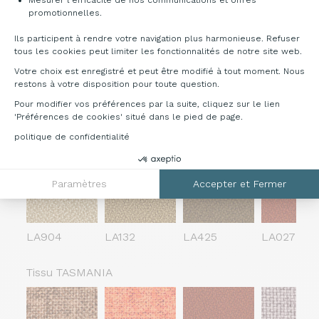
Tissu ONE
Axeptio consent
promotionnelles.
Ils participent à rendre votre navigation plus harmonieuse. Refuser
tous les cookies peut limiter les fonctionnalités de notre site web.
Votre choix est enregistré et peut être modifié à tout moment. Nous
restons à votre disposition pour toute question.
ON045
ON413
ON479
ON343
Pour modifier vos préférences par la suite, cliquez sur le lien
'Préférences de cookies' situé dans le pied de page.
Tissu LAVA
politique de confidentialité
Paramètres
Accepter et Fermer
LA904
LA132
LA425
LA027
Tissu TASMANIA