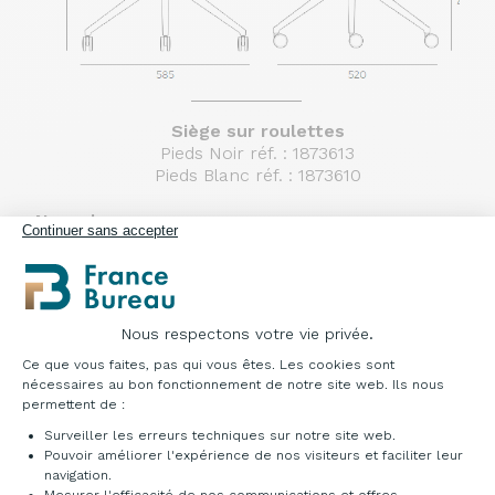
Siège sur roulettes
Pieds Noir réf. : 1873613
Pieds Blanc réf. : 1873610
Nuancier
Continuer sans accepter
Polypropylène
Nous respectons votre vie privée.
Plateforme de Gestion du Consentement : Pe
Ce que vous faites, pas qui vous êtes. Les cookies sont
nécessaires au bon fonctionnement de notre site web. Ils nous
permettent de :
Blanc
Rose
Vert
Bordeaux
Surveiller les erreurs techniques sur notre site web.
29
54
23
24
Pouvoir améliorer l'expérience de nos visiteurs et faciliter leur
navigation.
Mesurer l'efficacité de nos communications et offres