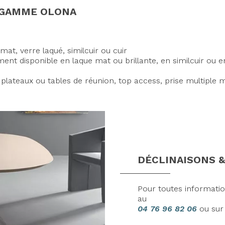
A GAMME OLONA
mat, verre laqué, similcuir ou cuir
nt disponible en laque mat ou brillante, en similcuir ou e
 plateaux ou tables de réunion, top access, prise multiple mot
DÉCLINAISONS &
Pour toutes informati
au
04 76 96 82 06
ou su