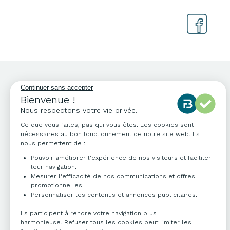
Continuer sans accepter
NOS COORDONNÉES
Bienvenue !
Nous respectons votre vie privée.
04 76 96 82 06
Ce que vous faites, pas qui vous êtes. Les cookies sont
info@francebureau.com
nécessaires au bon fonctionnement de notre site web. Ils
nous permettent de :
ZI Technisud,
109 rue Hilaire de Chardonnet
Pouvoir améliorer l'expérience de nos visiteurs et faciliter
38100 Grenoble
leur navigation.
Mesurer l'efficacité de nos communications et offres
promotionnelles.
Personnaliser les contenus et annonces publicitaires.
Ils participent à rendre votre navigation plus
harmonieuse. Refuser tous les cookies peut limiter les