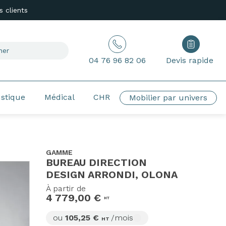
 clients
04 76 96 82 06
Devis rapide
ustique
Médical
CHR
Mobilier par univers
GAMME
BUREAU DIRECTION
DESIGN ARRONDI, OLONA
À partir de
4 779,00 €
HT
ou
105,25 €
/mois
HT