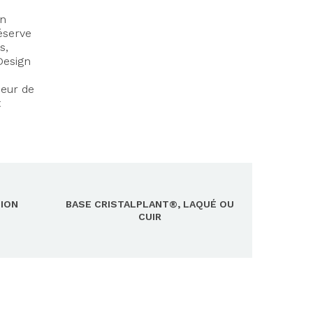
gn
éserve
s,
Design
ceur de
t
TION
BASE CRISTALPLANT®, LAQUÉ OU
CUIR