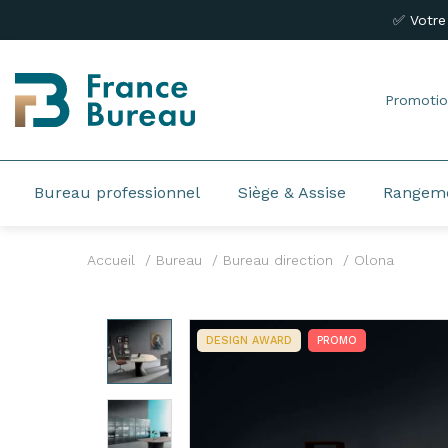
✅ Votre
Promotio
Bureau professionnel
Siège & Assise
Rangem
Accueil
Bureau
Bureau direction
Olona
DESIGN AWARD
PROMO