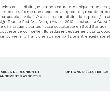
nion qui se distingue par son caractère unique et un desi
se elliptique, forme une coque enveloppante qui capte et pr
emarquable a valu à Olona plusieurs distinctions prestigieuse
ign Tour, le Red Dot Design Award 2010, ainsi que le Good 
e démarquent par leur base sculpturale en Solid Surface,
ecouverte de cuir sellier. Ils séduisent également par la dou
uir ou verre, offrant une alliance parfaite entre élégance e
TABLES DE RÉUNION ET
OPTIONS D'ÉLECTRIFICA
ANGEMENTS ASSORTIS