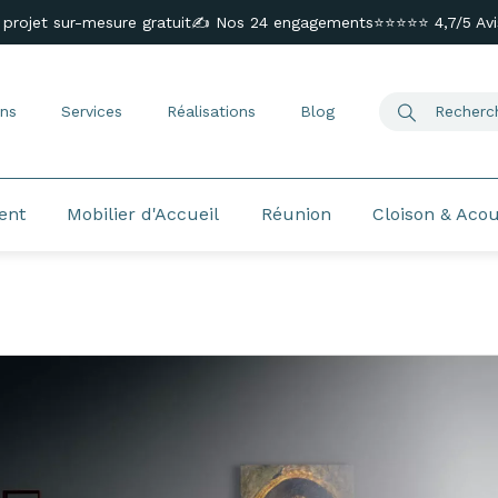
 projet sur-mesure gratuit
✍️ Nos 24 engagements
⭐⭐⭐⭐⭐ 4,7/5 Avis
ns
Services
Réalisations
Blog
ent
Mobilier d'Accueil
Réunion
Cloison & Aco