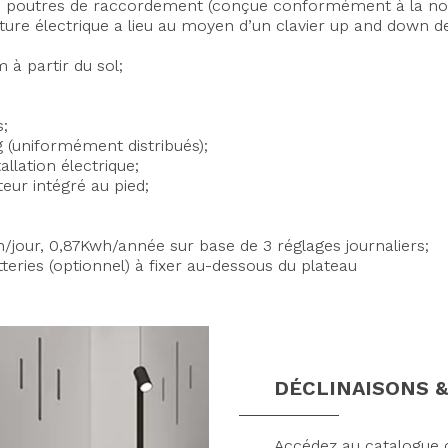
es poutres de raccordement (conçue conformément à la nor
ture électrique a lieu au moyen d’un clavier up and down de
 partir du sol;
s;
 (uniformément distribués);
allation électrique;
ur intégré au pied;
our, 0,87Kwh/année sur base de 3 réglages journaliers;
atteries (optionnel) à fixer au-dessous du plateau
DÉCLINAISONS &
Accédez au catalogue c