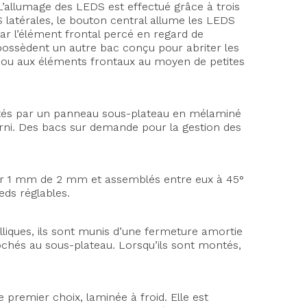
. L’allumage des LEDS est effectué grâce à trois
 latérales, le bouton central allume les LEDS
par l’élément frontal percé en regard de
 possèdent un autre bac conçu pour abriter les
ds ou aux éléments frontaux au moyen de petites
rtés par un panneau sous-plateau en mélaminé
erni. Des bacs sur demande pour la gestion des
eur 1 mm de 2 mm et assemblés entre eux à 45°
eds réglables.
alliques, ils sont munis d’une fermeture amortie
rochés au sous-plateau. Lorsqu’ils sont montés,
e premier choix, laminée à froid. Elle est