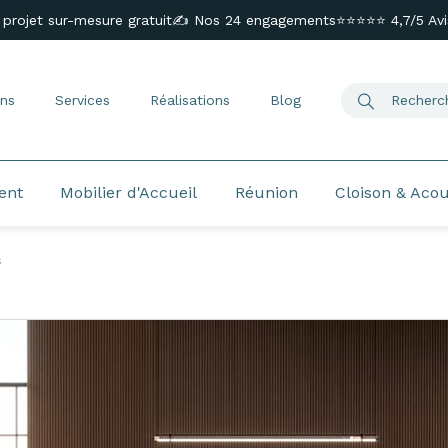
 projet sur-mesure gratuit
✍️ Nos 24 engagements
⭐⭐⭐⭐⭐ 4,7/5 Avis
ns
Services
Réalisations
Blog
ent
Mobilier d'Accueil
Réunion
Cloison & Aco
s