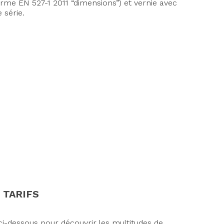
me EN 527-1 2011 “dimensions”) et vernie avec
 série.
 TARIFS
i-dessous pour découvrir les multitudes de