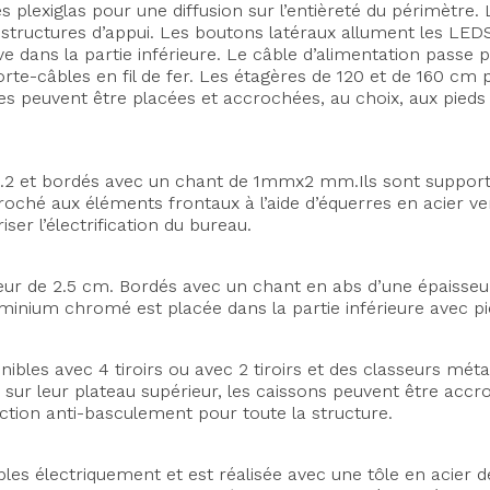
des plexiglas pour une diffusion sur l’entièreté du périmètre
structures d’appui. Les boutons latéraux allument les LEDS
ve dans la partie inférieure. Le câble d’alimentation passe 
porte-câbles en fil de fer. Les étagères de 120 et de 160 cm
gères peuvent être placées et accrochées, au choix, aux pie
 1.2 et bordés avec un chant de 1mmx2 mm.Ils sont suppo
croché aux éléments frontaux à l’aide d’équerres en acier v
ser l’électrification du bureau.
sseur de 2.5 cm. Bordés avec un chant en abs d’une épaiss
uminium chromé est placée dans la partie inférieure avec pi
nibles avec 4 tiroirs ou avec 2 tiroirs et des classeurs mét
és sur leur plateau supérieur, les caissons peuvent être acc
tion anti-basculement pour toute la structure.
bles électriquement et est réalisée avec une tôle en acier d
Axeptio consent