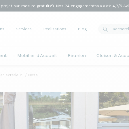
 projet sur-mesure gratuit
✍️ Nos 24 engagements
⭐⭐⭐⭐⭐ 4,7/5 Avis
ns
Services
Réalisations
Blog
ent
Mobilier d'Accueil
Réunion
Cloison & Aco
ar extérieur
Ness