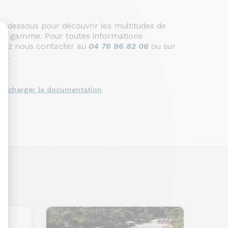
i-dessous pour découvrir les multitudes de
cette gamme. Pour toutes informations
llez nous contacter au
04 76 96 82 06
ou sur
om
.
sonnalisez vos Options
élécharger la documentation