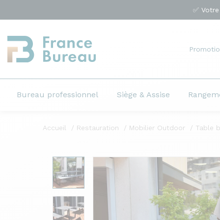
✅ Votre
Promotio
Bureau professionnel
Siège & Assise
Rangem
Accueil
Restauration
Mobilier Outdoor
Table b