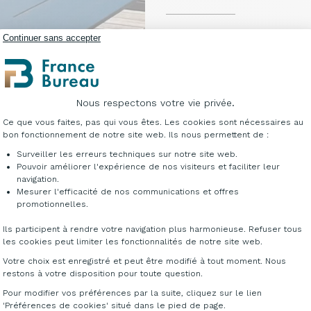
Accédez au catalogue c
Continuer sans accepter
possibilités qu'offre 
complémentaires, veui
info@francebureau.c
Nous respectons votre vie privée.
Plateforme de Gestion du Consentement : Per
T
Ce que vous faites, pas qui vous êtes. Les cookies sont nécessaires au
bon fonctionnement de notre site web. Ils nous permettent de :
Surveiller les erreurs techniques sur notre site web.
Pouvoir améliorer l'expérience de nos visiteurs et faciliter leur
navigation.
Mesurer l'efficacité de nos communications et offres
Axeptio consent
promotionnelles.
Ils participent à rendre votre navigation plus harmonieuse. Refuser tous
PLÉMENTAIRES
les cookies peut limiter les fonctionnalités de notre site web.
Votre choix est enregistré et peut être modifié à tout moment. Nous
restons à votre disposition pour toute question.
Pour modifier vos préférences par la suite, cliquez sur le lien
'Préférences de cookies' situé dans le pied de page.