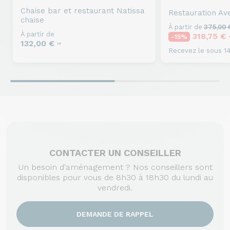
Paramètres
Accepter et Fermer
Chaise bar et restaurant
Natissa
Restauration
Av
chaise
À partir de
375,00
À partir de
318,75 €
-15%
132,00 €
HT
Recevez le sous 14
CONTACTER UN CONSEILLER
Un besoin d'aménagement ? Nos conseillers sont
disponibles pour vous de 8h30 à 18h30 du lundi au
vendredi.
DEMANDE DE RAPPEL