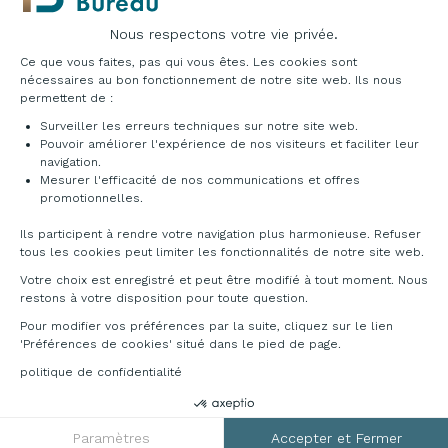
Nous respectons votre vie privée.
Plateforme de Gestion du Consentement : Pe
Ce que vous faites, pas qui vous êtes. Les cookies sont
nécessaires au bon fonctionnement de notre site web. Ils nous
permettent de :
Surveiller les erreurs techniques sur notre site web.
Pouvoir améliorer l'expérience de nos visiteurs et faciliter leur
navigation.
Mesurer l'efficacité de nos communications et offres
Axeptio consent
promotionnelles.
Ils participent à rendre votre navigation plus harmonieuse. Refuser
DÉCLINAISONS & TARIFS
tous les cookies peut limiter les fonctionnalités de notre site web.
Votre choix est enregistré et peut être modifié à tout moment. Nous
restons à votre disposition pour toute question.
Accédez au catalogue ci-dessous pour découvrir
les multitudes de possibilités qu'offre cette
Pour modifier vos préférences par la suite, cliquez sur le lien
gamme. Pour toutes informations
'Préférences de cookies' situé dans le pied de page.
complémentaires, veuillez nous contacter au
politique de confidentialité
04 76 96 82 06
ou sur
info@francebureau.com
.
Paramètres
Accepter et Fermer