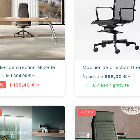
lier de direction
Muzelle
Mobilier de direction
Gle
ir de
1 304,00 €
698,00 €
HT
À partir de
HT
5%
1 108,40 €
Livraison gratuite
HT
PROMO