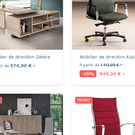
lier de direction
Dièdre
Mobilier de direction
Alp
574,00 €
À partir de
1 112,00 €
ir de
HT
HT
-15%
945,20 €
HT
PROMO