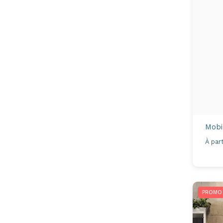
Mobi
À part
PROMO