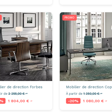
PROMO
lier de direction
Forbes
Mobilier de direction
Cop
ir de
2 255,00 €
À partir de
1 350,00 €
HT
HT
0%
1 804,00 €
-20%
1 080,00 €
HT
HT