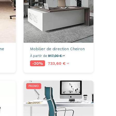
ine
Mobilier de direction
Cheiron
À partir de
917,00 €
HT
-20%
733,60 €
HT
PROMO