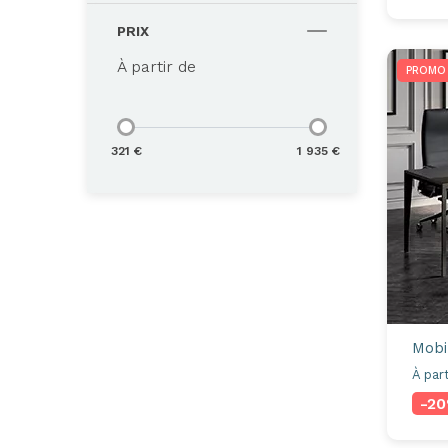
PRIX
À partir de
PROMO
321 €
1 935 €
Mobi
À part
-2