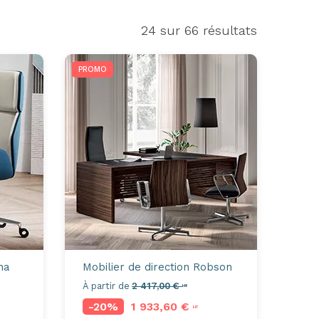
24
sur 66 résultats
PROMO
na
Mobilier de direction
Robson
À partir de
2 417,00 €
HT
-20%
1 933,60 €
HT