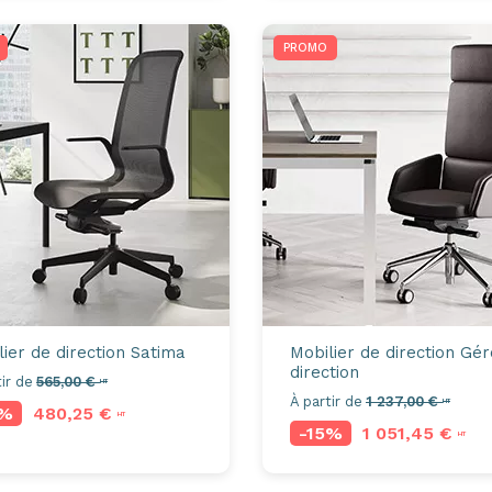
PROMO
lier de direction
Satima
Mobilier de direction
Gér
direction
ir de
565,00 €
HT
À partir de
1 237,00 €
HT
5%
480,25 €
HT
-15%
1 051,45 €
HT