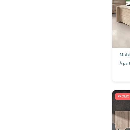
Mobi
À part
PROMO