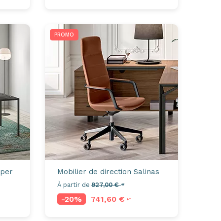
PROMO
per
Mobilier de direction
Salinas
À partir de
927,00 €
HT
-20%
741,60 €
HT