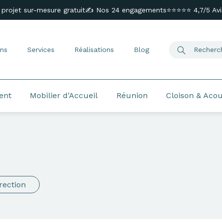
 projet sur-mesure gratuit
✍️ Nos 24 engagements
⭐⭐⭐⭐⭐ 4,7/5 Avis
ns
Services
Réalisations
Blog
ent
Mobilier d'Accueil
Réunion
Cloison & Aco
rection