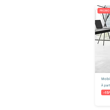
PROMO
Mobi
À part
-1