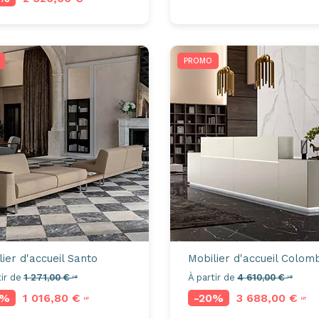
PROMO
ier d'accueil
Santo
Mobilier d'accueil
Colomb
ir de
1 271,00 €
À partir de
4 610,00 €
HT
HT
0%
1 016,80 €
-20%
3 688,00 €
HT
HT