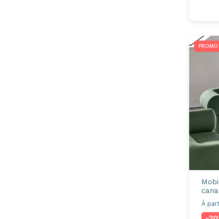
PROMO
Mobil
cana
À part
-2