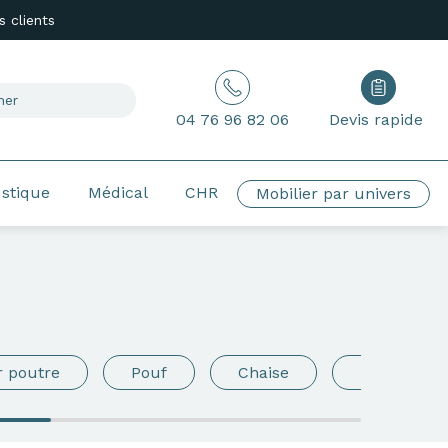
 clients
04 76 96 82 06
Devis rapide
ustique
Médical
CHR
Mobilier par univers
r poutre
Pouf
Chaise
Table bass