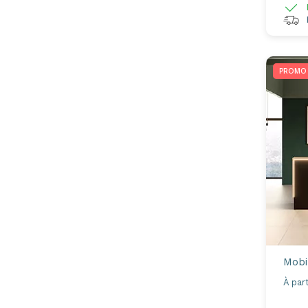
L
R
PROMO
Mobil
À part