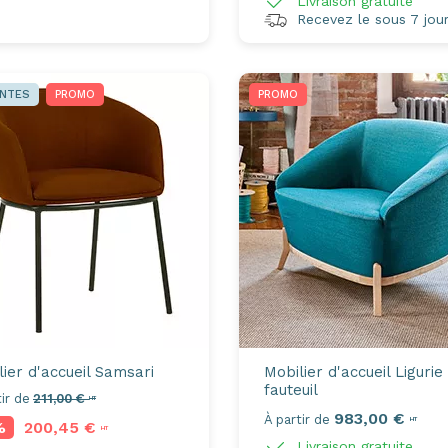
Livraison gratuite
Recevez le sous 7 jou
ENTES
PROMO
PROMO
ier d'accueil
Samsari
Mobilier d'accueil
Ligurie
fauteuil
ir de
211,00 €
HT
983,00 €
À partir de
HT
%
200,45 €
HT
Axeptio consent
Livraison gratuite