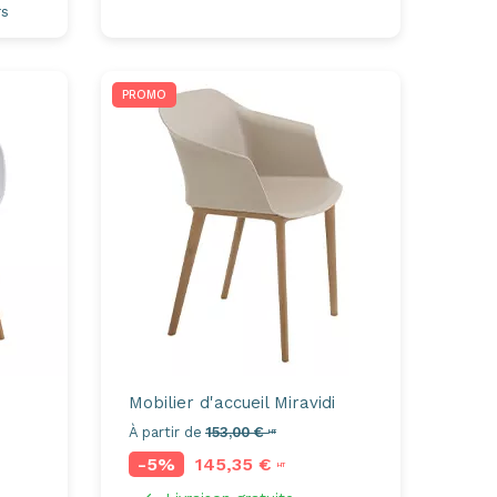
rs
PROMO
Mobilier d'accueil
Miravidi
À partir de
153,00 €
HT
-5%
145,35 €
HT