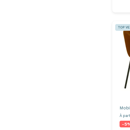
TOP V
Mobil
À part
-5