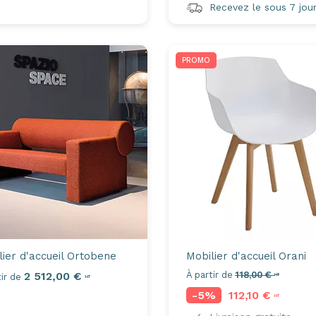
Recevez le sous 7 jou
PROMO
ier d'accueil
Ortobene
Mobilier d'accueil
Orani
2 512,00 €
À partir de
118,00 €
ir de
HT
HT
-5%
112,10 €
HT