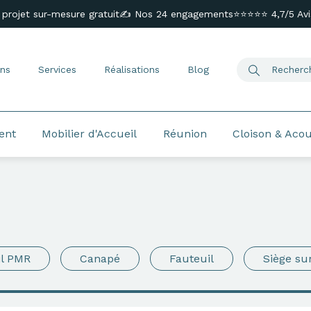
 projet sur-mesure gratuit
✍️ Nos 24 engagements
⭐⭐⭐⭐⭐ 4,7/5 Avis
ns
Services
Réalisations
Blog
ent
Mobilier d'Accueil
Réunion
Cloison & Aco
il PMR
Canapé
Fauteuil
Siège su