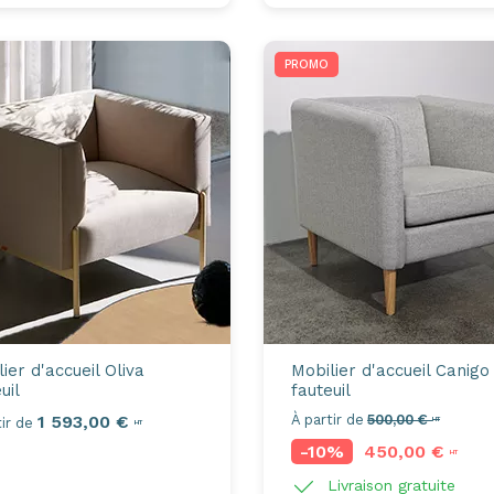
PROMO
ier d'accueil
Oliva
Mobilier d'accueil
Canigo
uil
fauteuil
1 593,00 €
À partir de
500,00 €
ir de
HT
HT
-10%
450,00 €
HT
Livraison gratuite