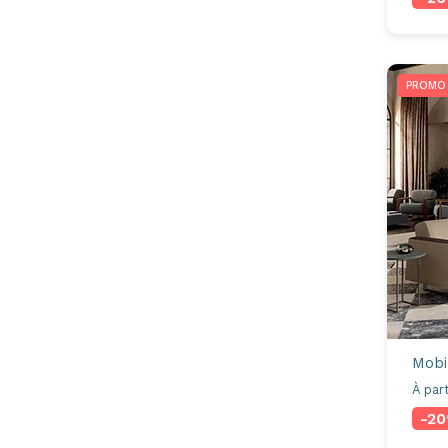
PROMO
Mobil
À part
-2