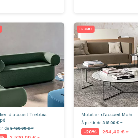
PROMO
ier d'accueil
Trebbia
Mobilier d'accueil
Mohi
pé
À partir de
318,00 €
HT
ir de
3 150,00 €
HT
-20%
254,40 €
HT
0%
2 520,00 €
HT