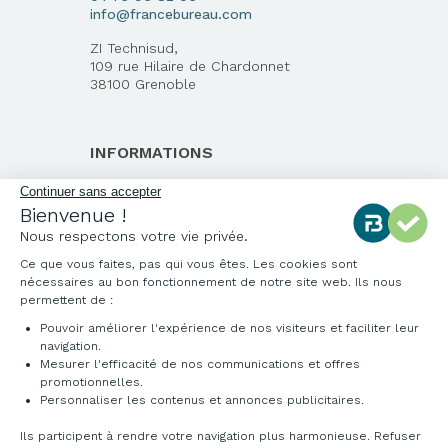
info@francebureau.com
ZI Technisud,
109 rue Hilaire de Chardonnet
38100 Grenoble
INFORMATIONS
Qui sommes-nous ?
Continuer sans accepter
Bienvenue !
Notre charte qualité
Nous respectons votre vie privée.
Environnement
Ce que vous faites, pas qui vous êtes. Les cookies sont
Origine des produits
nécessaires au bon fonctionnement de notre site web. Ils nous
Livraison et installation
permettent de :
Pouvoir améliorer l'expérience de nos visiteurs et faciliter leur
navigation.
Mesurer l'efficacité de nos communications et offres
promotionnelles.
Personnaliser les contenus et annonces publicitaires.
Ils participent à rendre votre navigation plus harmonieuse. Refuser