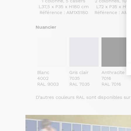
1 colonne, 5 casiers
2 colonnes, 10 c
L37,5 x P35 x H180 cm
L72 x P35 x H1
Référence : AM1X5180
Référence : AM
Nuancier
Blanc
Gris clair
Anthracite
4002
7035
7016
RAL 9003
RAL 7035
RAL 7016
D'autres couleurs RAL sont disponibles s