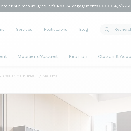
 projet sur-mesure gratuit
✍️ Nos 24 engagements
⭐⭐⭐⭐⭐ 4,7/5 Avis
ns
Services
Réalisations
Blog
ent
Mobilier d'Accueil
Réunion
Cloison & Aco
Casier de bureau
Meletta