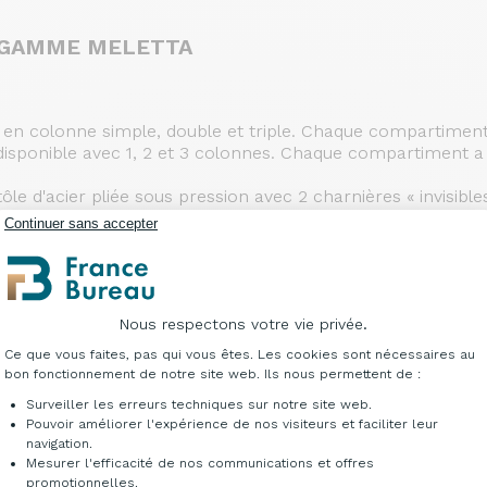
A GAMME MELETTA
s en colonne simple, double et triple. Chaque compartiment
disponible avec 1, 2 et 3 colonnes. Chaque compartiment a
ôle d'acier pliée sous pression avec 2 charnières « invisible
as exclu). Serrure à palette avec clé anti-accident double
Continuer sans accepter
Nous respectons votre vie privée.
Plateforme de Gestion du Consentement : Per
Ce que vous faites, pas qui vous êtes. Les cookies sont nécessaires au
bon fonctionnement de notre site web. Ils nous permettent de :
Surveiller les erreurs techniques sur notre site web.
Pouvoir améliorer l'expérience de nos visiteurs et faciliter leur
navigation.
Mesurer l'efficacité de nos communications et offres
Axeptio consent
promotionnelles.