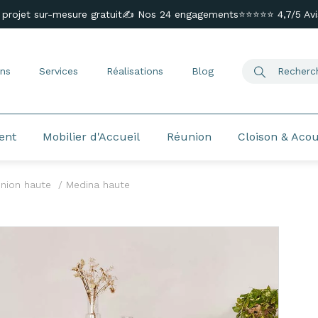
 projet sur-mesure gratuit
✍️ Nos 24 engagements
⭐⭐⭐⭐⭐ 4,7/5 Avis
ns
Services
Réalisations
Blog
ent
Mobilier d'Accueil
Réunion
Cloison & Aco
union haute
Medina haute