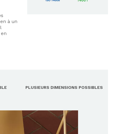
es
ien à un
l
 en
BLE
PLUSIEURS DIMENSIONS POSSIBLES