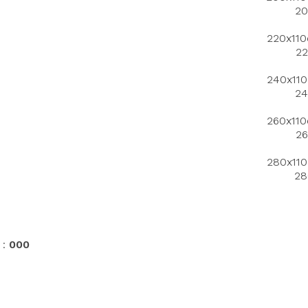
20
Ils participent à rendre votre navigation plus harmonieuse. Refuser tous
les cookies peut limiter les fonctionnalités de notre site web.
220x110
22
Votre choix est enregistré et peut être modifié à tout moment. Nous
restons à votre disposition pour toute question.
240x110
Pour modifier vos préférences par la suite, cliquez sur le lien
24
'Préférences de cookies' situé dans le pied de page.
politique de confidentialité
260x110
26
280x110
Paramètres
Accepter et Fermer
28
 :
000