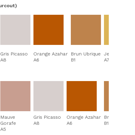
surcout)
Gris Picasso
Orange Azahar
Brun Ubrique
Jeune Albero
A8
A6
B1
A7
Mauve
Gris Picasso
Orange Azahar
Brun Ubrique
Gorafe
A8
A6
B1
A5