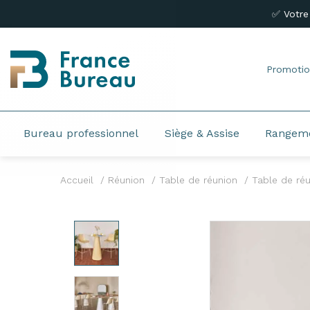
✅ Votre
Promotio
Bureau professionnel
Siège & Assise
Rangem
Accueil
Réunion
Table de réunion
Table de ré