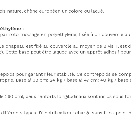
ois naturel chêne européen unicolore ou laqué.
éthylène :
par roto moulage en polyéthylène, fixée à un couvercle au
Le chapeau est fixé au couvercle au moyen de 8 vis. Il est 
). Cette base peut être laquée avec un apprêt adhésif pour 
epoids pour garantir leur stabilité. Ce contrepoids se com
oprié. Base Ø 38 cm: 24 kg / base Ø 47 cm: 48 kg / base 
de 260 cm), deux renforts longitudinaux sont inclus sous f
 différents types d'électrification : charge sans fil ou poin