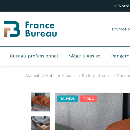
✅ Votre
Promotio
Bureau professionnel
Siège & Assise
Rangem
Accueil
Mobilier Accueil
Salle d'attente
Canapé
NOUVEAU
PROMO