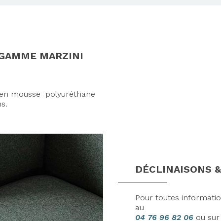
 GAMME MARZINI
Axeptio consent
e en mousse polyuréthane
ns.
DÉCLINAISONS &
Pour toutes informati
au
04 76 96 82 06
ou su