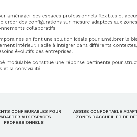
r aménager des espaces professionnels flexibles et accuei
 de créer des configurations sur mesure adaptées aux zone
onnements collaboratifs.
mporaines en font une solution idéale pour améliorer le bi
ement intérieur. Facile à intégrer dans différents contextes
soins évolutifs des entreprises.
napé modulable constitue une réponse pertinente pour struc
et la convivialité.
ENTS CONFIGURABLES POUR
ASSISE CONFORTABLE ADAP
’ADAPTER AUX ESPACES
ZONES D’ACCUEIL ET DE D
PROFESSIONNELS