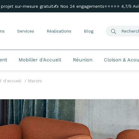
 projet sur-mesure gratuit
✍️ Nos 24 engagements
⭐⭐⭐⭐⭐ 4,7/5 Avis
ns
Services
Réalisations
Blog
ent
Mobilier d'Accueil
Réunion
Cloison & Aco
 d'accueil
Marzini