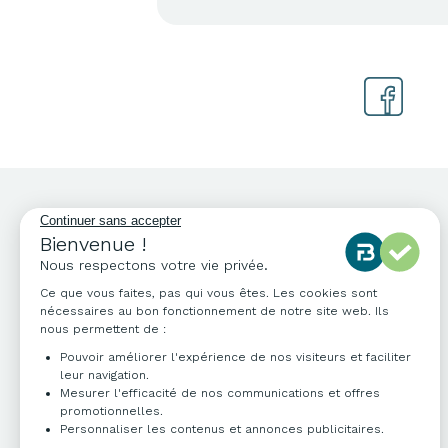
NOS COORDONNÉES
04 76 96 82 06
info@francebureau.com
ZI Technisud,
109 rue Hilaire de Chardonnet
38100 Grenoble