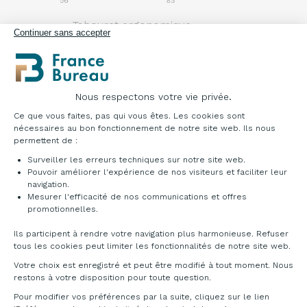
Tabouret ergonomique
Continuer sans accepter
Référence : OMOONV01
Nuancier
Nous respectons votre vie privée.
Plateforme de Gestion du Consentement : Pe
Ce que vous faites, pas qui vous êtes. Les cookies sont
nécessaires au bon fonctionnement de notre site web. Ils nous
permettent de :
Surveiller les erreurs techniques sur notre site web.
Pouvoir améliorer l'expérience de nos visiteurs et faciliter leur
Beige
Vert
Blanc
navigation.
Anthracite
BG
VD
Mesurer l'efficacité de nos communications et offres
BA
GO
Axeptio consent
NCS S 4010
NCS S 6020
promotionnelles.
RAL 9003
RAL 7022
Y30R
G70Y
Ils participent à rendre votre navigation plus harmonieuse. Refuser
tous les cookies peut limiter les fonctionnalités de notre site web.
E01 - Laine de Nouvelle Zelande
Votre choix est enregistré et peut être modifié à tout moment. Nous
85% New Zealand wool - 15% polyamide - Martindale:
restons à votre disposition pour toute question.
Reaction to fire: EN 1021 Part 1-2 (UE), M1 (FR),
Pour modifier vos préférences par la suite, cliquez sur le lien
BS 5852 Crib 5 (UK), TB 117:2013 (USA)