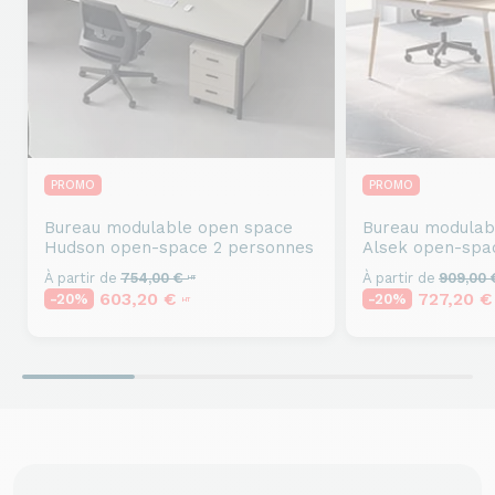
PROMO
PROMO
Bureau modulable open space
Bureau modulab
Hudson open-space 2 personnes
Alsek open-spa
À partir de
754,00 €
À partir de
909,00
HT
603,20 €
727,20 
-20%
-20%
HT