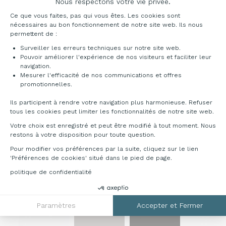
Nous respectons votre vie privée.
L120 x P80 x H110 cm réf. : TH128
Plateforme de Gestion du Consentement : Pe
L140 x P80 x H110 cm réf. : TH148
Ce que vous faites, pas qui vous êtes. Les cookies sont
nécessaires au bon fonctionnement de notre site web. Ils nous
L160 x P80 x H110 cm réf. : TH168
permettent de :
L180 x P80 x H110 cm réf. : TH188
Surveiller les erreurs techniques sur notre site web.
Pouvoir améliorer l'expérience de nos visiteurs et faciliter leur
Nuancier
navigation.
Mesurer l'efficacité de nos communications et offres
Axeptio consent
Mélaminé ép. 25 mm (pour la table)
promotionnelles.
Ils participent à rendre votre navigation plus harmonieuse. Refuser
tous les cookies peut limiter les fonctionnalités de notre site web.
Votre choix est enregistré et peut être modifié à tout moment. Nous
restons à votre disposition pour toute question.
Pour modifier vos préférences par la suite, cliquez sur le lien
Blanc
Gris
Erable
Chêne
'Préférences de cookies' situé dans le pied de page.
BL
GR
ER
CH
politique de confidentialité
Métal
Paramètres
Accepter et Fermer