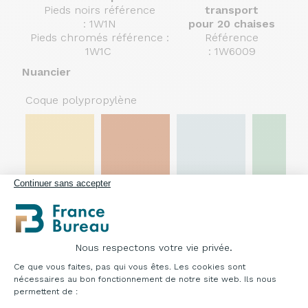
Pieds noirs référence
transport
: 1W1N
pour 20 chaises
Pieds chromés référence :
Référence
1W1C
: 1W6009
Nuancier
Coque polypropylène
Continuer sans accepter
Jaune
Orange
Bleu
Vert
B
E
F
G
Tissu placet d'assise
Nous respectons votre vie privée.
Plateforme de Gestion du Consentement : Pe
Ce que vous faites, pas qui vous êtes. Les cookies sont
nécessaires au bon fonctionnement de notre site web. Ils nous
permettent de :