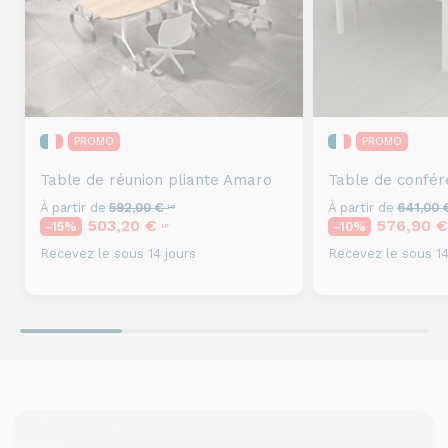
PROMO
PROMO
Table de réunion pliante
Amaro
Table de confér
À partir de
592,00 €
À partir de
641,00
HT
503,20 €
576,90 
-15%
-10%
HT
Recevez le sous 14 jours
Recevez le sous 14