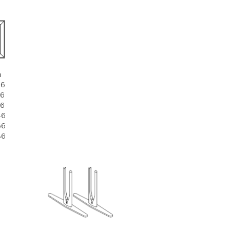
m
66
86
26
Axeptio consent
46
66
86