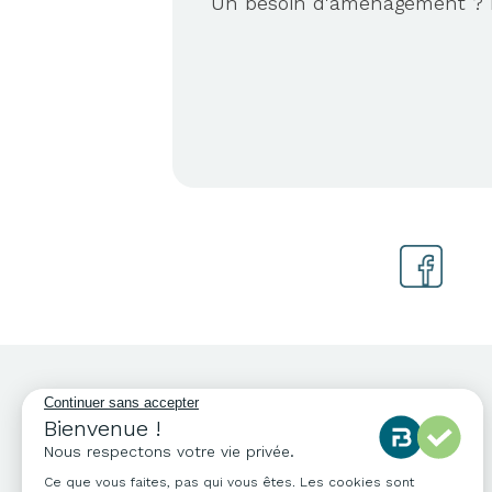
Un besoin d'aménagement ? No
NOS COORDONNÉES
04 76 96 82 06
info@francebureau.com