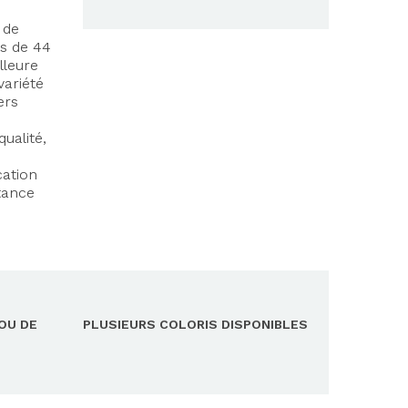
 de
rs de 44
lleure
variété
ers
ualité,
cation
stance
OU DE
PLUSIEURS COLORIS DISPONIBLES