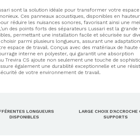
sari sont la solution idéale pour transformer votre espace
monieux. Ces panneaux acoustiques, disponibles en hauteu
r réduire les nuisances sonores, favorisant ainsi une mei
'un des points forts des séparateurs Lussari est la grande 
bles, permettant une installation facile et sécurisée sur div
choisir parmi plusieurs longueurs, assurant une adaptation
otre espace de travail. Conçus avec des matériaux de haute q
urrage interne en polyester, qui garantit une absorption
su Trevira CS ajoute non seulement une touche de sophisti
 assure également une durabilité exceptionnelle et une rési
sécurité de votre environnement de travail.
IFFÉRENTES LONGUEURS
LARGE CHOIX D'ACCROCHE 
DISPONIBLES
SUPPORTS