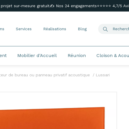
 projet sur-mesure gratuit
✍️ Nos 24 engagements
⭐⭐⭐⭐⭐ 4,7/5 Avis
ns
Services
Réalisations
Blog
ent
Mobilier d'Accueil
Réunion
Cloison & Aco
eur de bureau ou panneau privatif acoustique
Lussari