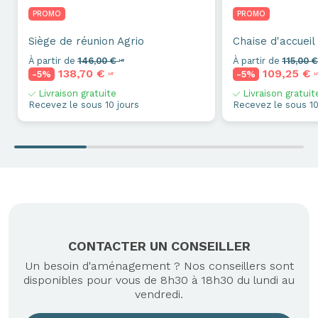
PROMO
PROMO
Siège de réunion
Agrio
Chaise d'accueil
À partir de
146,00 €
À partir de
115,00 
HT
138,70 €
109,25 €
-5%
-5%
HT
H
Livraison gratuite
Livraison gratuit
Recevez le sous 10 jours
Recevez le sous 10
CONTACTER UN CONSEILLER
Un besoin d'aménagement ? Nos conseillers sont
disponibles pour vous de 8h30 à 18h30 du lundi au
vendredi.