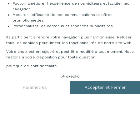
Pouvoir améliorer l'expérience de nos visiteurs et faciliter leur
navigation.
Mesurer l'efficacité de nos communications et offres
promotionnelles.
Personnaliser les contenus et annonces publicitaires.
Ils participent à rendre votre navigation plus harmonieuse. Refuser
tous les cookies peut limiter les fonctionnalités de notre site web.
Votre choix est enregistré et peut être modifié à tout moment. Nous
restons à votre disposition pour toute question.
politique de confidentialité
DEMANDER UN DEVIS
RGPD
Paramètres
Accepter et Fermer
Axeptio consent
Plateforme de Gestion du Consentement : Personnalisez vos O
Notre plateforme vous permet d'adapter et de gérer vos paramètr
Mentions légales
CGV
Plan du site
Contact
© 2026 France Bureau. Tous droits réservés
Création site internet by Dedi agency