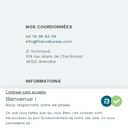
NOS COORDONNÉES
04 76 96 82 06
info@francebureau.com
ZI Technisud,
109 rue Hilaire de Chardonnet
38100 Grenoble
INFORMATIONS
Qui sommes-nous ?
Continuer sans accepter
Bienvenue !
Notre charte qualité
Nous respectons votre vie privée.
Environnement
Ce que vous faites, pas qui vous êtes. Les cookies sont
Origine des produits
nécessaires au bon fonctionnement de notre site web. Ils nous
Livraison et installation
permettent de :