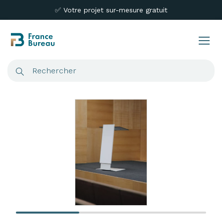
✅ Votre projet sur-mesure gratuit