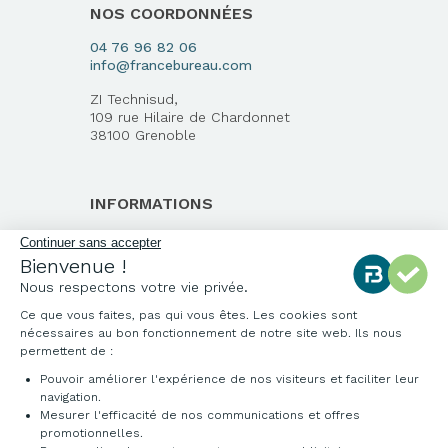
NOS COORDONNÉES
04 76 96 82 06
info@francebureau.com
ZI Technisud,
109 rue Hilaire de Chardonnet
38100 Grenoble
INFORMATIONS
Qui sommes-nous ?
Continuer sans accepter
Bienvenue !
Notre charte qualité
Nous respectons votre vie privée.
Environnement
Ce que vous faites, pas qui vous êtes. Les cookies sont
Origine des produits
nécessaires au bon fonctionnement de notre site web. Ils nous
Livraison et installation
permettent de :
Pouvoir améliorer l'expérience de nos visiteurs et faciliter leur
navigation.
Mesurer l'efficacité de nos communications et offres
promotionnelles.