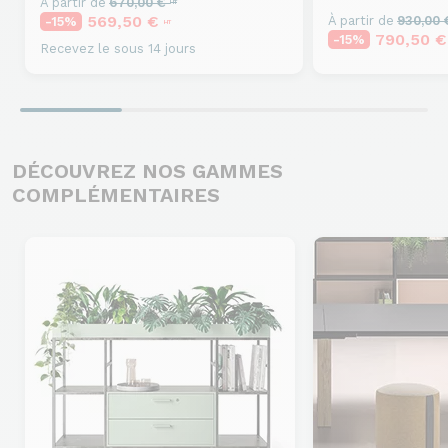
À partir de
670,00 €
HT
569,50 €
À partir de
930,00
-15%
HT
790,50 
-15%
Recevez le sous 14 jours
DÉCOUVREZ NOS GAMMES
COMPLÉMENTAIRES