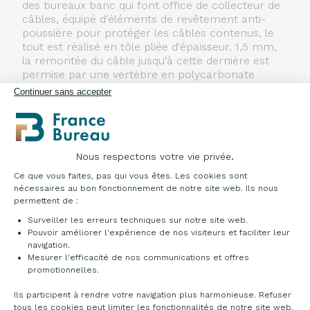
des bureaux banc qui font office de collecteur de
câbles, équipé d'éléments de revêtement anti-
poussière pour protéger les câbles contenus, le
tout est réalisé en tôle pliée d'épaisseur. 1,5 mm,
la remontée du câble jusqu'à cette dernière est
permise par une vertèbre en polycarbonate
transparent avec une plaque en tôle épaisse. 4
Continuer sans accepter
mm qui fait office de lest au sol. Tous les
éléments en acier sont peints avec des poudres
époxy.
Panneaux privatifs pour bench :
Nous respectons votre vie privée.
Plateforme de Gestion du Consentement : Pe
Ils sont disponibles en mélamine, laqué, tissu et
Ce que vous faites, pas qui vous êtes. Les cookies sont
tissu insonorisant. Ils sont constitués de panneaux
nécessaires au bon fonctionnement de notre site web. Ils nous
de particules de 38 mm d'épaisseur recouverts de
permettent de :
papier décoratif imprégné de résines de
Surveiller les erreurs techniques sur notre site web.
mélamine (densité 620Kg/mc. classe E1 à faible
Pouvoir améliorer l'expérience de nos visiteurs et faciliter leur
émission de formaldéhyde selon les normes ISO,
navigation.
classe de réaction au feu 2) et bordés sur le
Mesurer l'efficacité de nos communications et offres
Axeptio consent
périmètre d'ABS solide et épais. Arrondis de 1 mm,
promotionnelles.
ils peuvent être laqués avec des peintures
polyuréthanes, recouverts de tissu ou de tissu
Ils participent à rendre votre navigation plus harmonieuse. Refuser
tous les cookies peut limiter les fonctionnalités de notre site web.
avec à l'intérieur un tapis insonorisant de 40 mm.