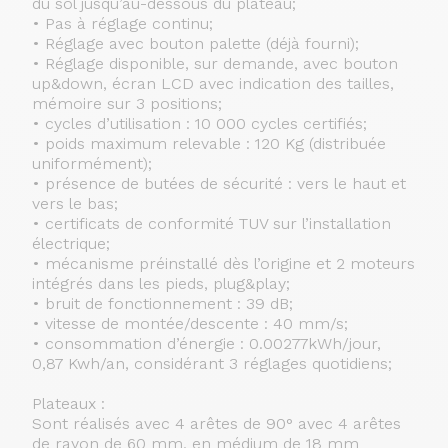
du sol jusqu’au-dessous du plateau;
• Pas à réglage continu;
• Réglage avec bouton palette (déjà fourni);
• Réglage disponible, sur demande, avec bouton
up&down, écran LCD avec indication des tailles,
mémoire sur 3 positions;
• cycles d’utilisation : 10 000 cycles certifiés;
• poids maximum relevable : 120 Kg (distribuée
uniformément);
• présence de butées de sécurité : vers le haut et
vers le bas;
• certificats de conformité TUV sur l’installation
électrique;
• mécanisme préinstallé dès l’origine et 2 moteurs
intégrés dans les pieds, plug&play;
• bruit de fonctionnement : 39 dB;
• vitesse de montée/descente : 40 mm/s;
• consommation d’énergie : 0.00277kWh/jour,
0,87 Kwh/an, considérant 3 réglages quotidiens;
Plateaux :
Sont réalisés avec 4 arêtes de 90° avec 4 arêtes
de rayon de 60 mm, en médium de 18 mm