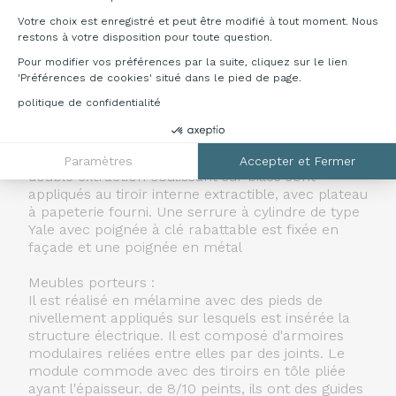
Sur le pourtour, ils sont finis avec un cordon
Votre choix est enregistré et peut être modifié à tout moment. Nous
blanc ou noir. Ils sont fixés aux poutres de
restons à votre disposition pour toute question.
raccordement du banc à l'aide d'équerres en acier
Pour modifier vos préférences par la suite, cliquez sur le lien
épais. 5 mm peints avec des poudres époxy.
'Préférences de cookies' situé dans le pied de page.
politique de confidentialité
Caisson vertical :
Il est réalisé en mélamine avec des pieds de
nivellement appliqués sur lesquels est insérée la
structure électrique. Des guides métalliques à
Paramètres
Accepter et Fermer
double extraction coulissant sur billes sont
appliqués au tiroir interne extractible, avec plateau
à papeterie fourni. Une serrure à cylindre de type
Yale avec poignée à clé rabattable est fixée en
façade et une poignée en métal
Meubles porteurs :
Il est réalisé en mélamine avec des pieds de
nivellement appliqués sur lesquels est insérée la
structure électrique. Il est composé d'armoires
modulaires reliées entre elles par des joints. Le
module commode avec des tiroirs en tôle pliée
ayant l'épaisseur. de 8/10 peints, ils ont des guides