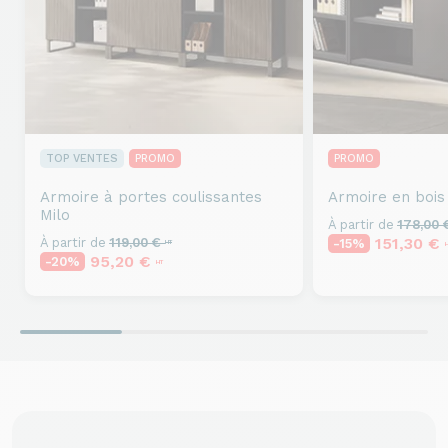
TOP VENTES
PROMO
PROMO
Armoire à portes coulissantes
Armoire en bois
Milo
À partir de
178,00
151,30 €
À partir de
119,00 €
-15%
HT
95,20 €
-20%
HT