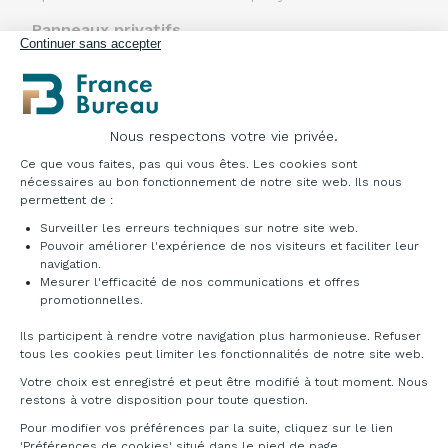
Panneaux privatifs
Continuer sans accepter
La version mélaminée est réalisée avec des
panneaux de particules de bois ép.
25 mm enduit
mélaminé et ABS bordé sur le pourtour 2 mm de
la même couleur que la surface.
La version en tissu est réalisée avec des panneaux
Nous respectons votre vie privée.
de particules de bois ép.
25 mm enduit mélaminé
Plateforme de Gestion du Consentement : Pe
Ce que vous faites, pas qui vous êtes. Les cookies sont
et chant ABS limite 2 mm de la même couleur
nécessaires au bon fonctionnement de notre site web. Ils nous
que la surface et revêtu en tissu.
La partie
permettent de :
supérieure est équipée d'un rail en PVC pour
permettre la fixation d'accessoires.
La fixation
Surveiller les erreurs techniques sur notre site web.
Pouvoir améliorer l'expérience de nos visiteurs et faciliter leur
s'effectue à l'aide de supports métalliques
navigation.
(fournies séparément).
Mesurer l'efficacité de nos communications et offres
Panneaux acoustiques certifiés ép.
38 millimètres.
Axeptio consent
promotionnelles.
Réalisé avec panneau intérieur en MDF ép.
18
mm, papier nid d'abeille, mousse polyuréthane 10
Ils participent à rendre votre navigation plus harmonieuse. Refuser
mm recouverte de velours et tissu extérieur.
Les
tous les cookies peut limiter les fonctionnalités de notre site web.
accessoires se clipsent sur la fente supérieure.
La
Votre choix est enregistré et peut être modifié à tout moment. Nous
fixation s'effectue à l'aide de supports métalliques
restons à votre disposition pour toute question.
(fournis séparément).
Fabriqué en tôle ép.
6 millimètres.
Ils sont équipés
Pour modifier vos préférences par la suite, cliquez sur le lien
'Préférences de cookies' situé dans le pied de page.