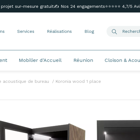
 projet sur-mesure gratuit
✍️ Nos 24 engagements
⭐⭐⭐⭐⭐ 4,7/5 Avis
ns
Services
Réalisations
Blog
ent
Mobilier d'Accueil
Réunion
Cloison & Aco
e acoustique de bureau
Koronia wood 1 place