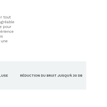
er tout
 agréable
ée pour
périence
es
t une
CLUSE
RÉDUCTION DU BRUIT JUSQU’À 30 DB