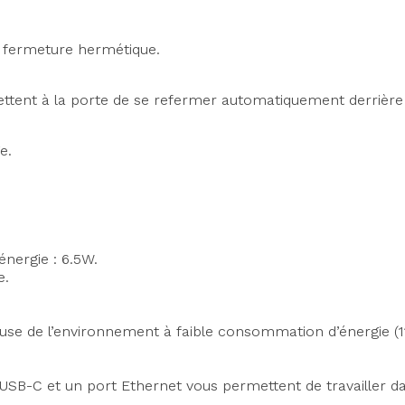
a fermeture hermétique.
tent à la porte de se refermer automatiquement derrière
e.
énergie : 6.5W.
e.
se de l’environnement à faible consommation d’énergie (1
t USB-C et un port Ethernet vous permettent de travailler da
Axeptio consent