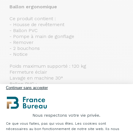
Ballon ergonomique
Ce produit contient :
- Housse de revêtement
- Ballon PVC
- Pompe à main de gonflage
- Remover
- 2 bouchons
- Notice
Poids maximum supporté : 120 kg
Fermeture éclair
Lavage en machine 30°
Ballon PVC :
Continuer sans accepter
- Epaisseur : 1200 microns
Revêtement d
ouble couture façon jeans
Diamètre : Ø 65 cm
Ce produit est respectueux de l'environnement et
Nous respectons votre vie privée.
recyclable à 50%
Plateforme de Gestion du Consentement : Pe
Ce que vous faites, pas qui vous êtes. Les cookies sont
Références tissu standard
nécessaires au bon fonctionnement de notre site web. Ils nous
:
MHBALLJ,
MHBALLG,
MHBALLB,
MHBALLN,
MHBALL