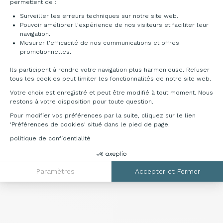
permettent de :
Normes
Surveiller les erreurs techniques sur notre site web.
Pouvoir améliorer l'expérience de nos visiteurs et faciliter leur
EN71-3
navigation.
Anti-Burst test (Test anti-explosion)
Mesurer l'efficacité de nos communications et offres
Axeptio consent
promotionnelles.
Dimensions & références
Ils participent à rendre votre navigation plus harmonieuse. Refuser
tous les cookies peut limiter les fonctionnalités de notre site web.
Votre choix est enregistré et peut être modifié à tout moment. Nous
restons à votre disposition pour toute question.
Pour modifier vos préférences par la suite, cliquez sur le lien
'Préférences de cookies' situé dans le pied de page.
politique de confidentialité
Jaune
Gris clair
Bleu canard
N
saffran
Réf.
Réf.
R
Réf.
:
MHBALLG
:
MHBALLB
:
MH
Paramètres
Accepter et Fermer
:
MHBALLJ