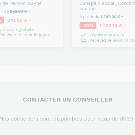
e de réunion
Wayne
Canapé d'accueil
Corobi
canapé
ir de
222,00 €
HT
À partir de
1 369,00 €
HT
%
210,90 €
HT
-10%
1 232,10 €
HT
ivraison gratuite
ecevez le sous 10 jours
Livraison gratuite
Recevez le sous 10 jou
CONTACTER UN CONSEILLER
s conseillers sont disponibles pour vous de 8h30 