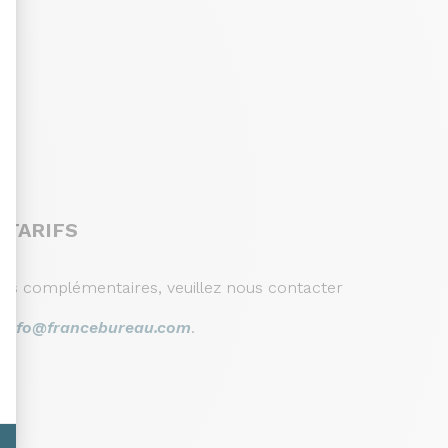
sonnalisez vos Options
 TARIFS
ons complémentaires, veuillez nous contacter
r
info@francebureau.com
.