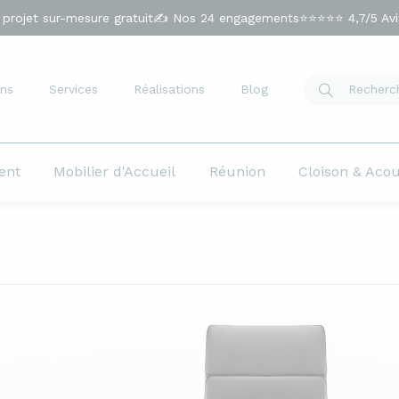
 projet sur-mesure gratuit
✍️ Nos 24 engagements
⭐⭐⭐⭐⭐ 4,7/5 Avis
ns
Services
Réalisations
Blog
ent
Mobilier d'Accueil
Réunion
Cloison & Aco