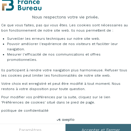
Nous respectons votre vie privée.
Plateforme de Gestion du Consentement : Per
Ce que vous faites, pas qui vous êtes. Les cookies sont nécessaires au
bon fonctionnement de notre site web. Ils nous permettent de :
Surveiller les erreurs techniques sur notre site web.
Pouvoir améliorer l'expérience de nos visiteurs et faciliter leur
navigation.
Mesurer l'efficacité de nos communications et offres
Axeptio consent
promotionnelles.
DÉCLINAISONS &
Ils participent à rendre votre navigation plus harmonieuse. Refuser tous
les cookies peut limiter les fonctionnalités de notre site web.
Pour toutes informati
Votre choix est enregistré et peut être modifié à tout moment. Nous
restons à votre disposition pour toute question.
au
04 76 96 82 06
ou su
Pour modifier vos préférences par la suite, cliquez sur le lien
'Préférences de cookies' situé dans le pied de page.
politique de confidentialité
Paramètres
Accepter et Fermer