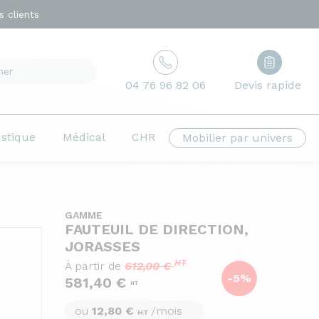
 clients
04 76 96 82 06
Devis rapide
ustique
Médical
CHR
Mobilier par univers
GAMME
FAUTEUIL DE DIRECTION,
JORASSES
HT
À partir de
612,00 €
-5%
581,40 €
HT
ou
12,80 €
/mois
HT