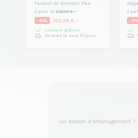
Fauteuil de direction
Pike
Sièg
À partir de
339,00 €
À part
HT
-5%
322,05 €
-5
HT
Livraison gratuite
L
Recevez le sous 10 jours
R
Un besoin d'aménagement ? No