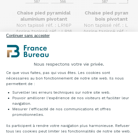
Chaise pied pyramidal
Chaise pied pyramida
aluminium pivotant
bois pivotant
Non tapissé réf. : LR16P
Non tapissé réf. : LR19
Assise tapissé réf. : LR16
Assise tapissé réf. : LR1
Continuer sans accepter
Tapisserie intérieure réf.
Tapisserie intérieure réf
: LR17
: LR20
Complétement tapissé
Complétement tapiss
réf. : LR18
réf. : LR21
Nous respectons votre vie privée.
Plateforme de Gestion du Consentement : Pe
Ce que vous faites, pas qui vous êtes. Les cookies sont
nécessaires au bon fonctionnement de notre site web. Ils nous
permettent de :
Surveiller les erreurs techniques sur notre site web.
Pouvoir améliorer l'expérience de nos visiteurs et faciliter leur
navigation.
Mesurer l'efficacité de nos communications et offres
Axeptio consent
promotionnelles.
Ils participent à rendre votre navigation plus harmonieuse. Refuser
tous les cookies peut limiter les fonctionnalités de notre site web.