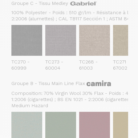
Groupe C - Tissu Medley
100% Polyester - Poids : 510 gr/lm - Résistance à l'abra
2:2006 (alumettes) ; CAL TB117 Sección 1 ; ASTM 84 ; B
TC270 -
TC273 -
TC268 -
TC271 -
60999
60004
61003
67002
Groupe B - Tissu Main Line Flax
Composition: 70% Virgin Wool 30% Flax - Poids : 437 gr
1:2006 (cigarettes) ; BS EN 1021 - 2:2006 (cigarettes)
Medium Hazard