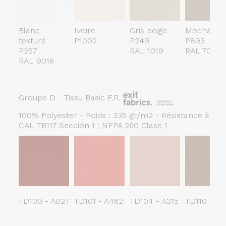
Blanc
Ivoire
Gris beige
Mocha
texturé
P1002
P249
P893
P257
RAL 1019
RAL 7006
RAL 9016
Groupe D - Tissu Basic F.R.
100% Polyester - Poids : 335 gr/m2 - Résistance à l'ab
CAL TB117 Sección 1 ; NFPA 260 Clase 1
TD100 - A027
TD101 - A462
TD104 - A315
TD110 - G1