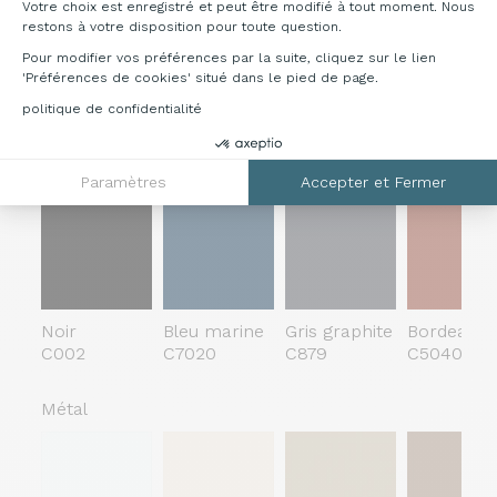
Votre choix est enregistré et peut être modifié à tout moment. Nous
restons à votre disposition pour toute question.
Non tapissé
Assise tapissé
Tapisseri
Pour modifier vos préférences par la suite, cliquez sur le lien
'Préférences de cookies' situé dans le pied de page.
politique de confidentialité
Nuancier
Polypropylène
Paramètres
Accepter et Fermer
Noir
Bleu marine
Gris graphite
Bordeaux
C002
C7020
C879
C5040
Métal