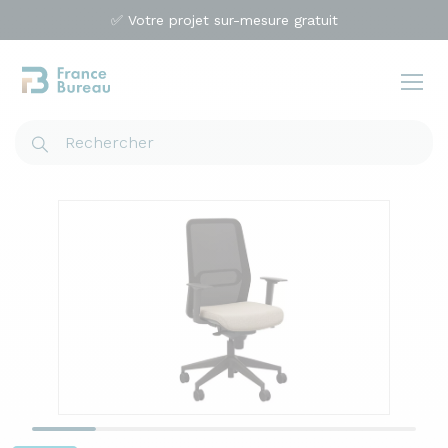
✅ Votre projet sur-mesure gratuit