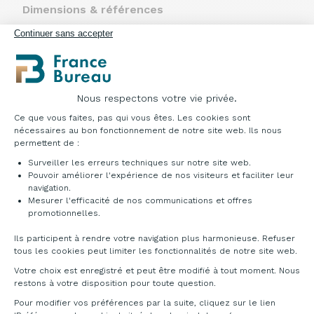
Dimensions & références
Continuer sans accepter
Nous respectons votre vie privée.
Plateforme de Gestion du Consentement : Pe
Ce que vous faites, pas qui vous êtes. Les cookies sont
nécessaires au bon fonctionnement de notre site web. Ils nous
permettent de :
Surveiller les erreurs techniques sur notre site web.
Siège structure
Siège structure
Pouvoir améliorer l'expérience de nos visiteurs et faciliter leur
Noire
Blanche
navigation.
Sans translation
Sans translation
Mesurer l'efficacité de nos communications et offres
d'assise réf.
d'assise réf.
Axeptio consent
promotionnelles.
: 182201031
: 182201136
Avec translation
Avec translation
Ils participent à rendre votre navigation plus harmonieuse. Refuser
d'assise réf.
d'assise réf.
tous les cookies peut limiter les fonctionnalités de notre site web.
: 182501031
: 182501136
Votre choix est enregistré et peut être modifié à tout moment. Nous
restons à votre disposition pour toute question.
Pour modifier vos préférences par la suite, cliquez sur le lien