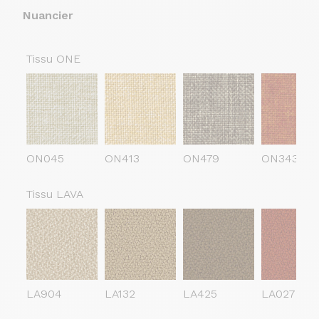
Nuancier
Tissu ONE
ON045
ON413
ON479
ON343
Tissu LAVA
LA904
LA132
LA425
LA027