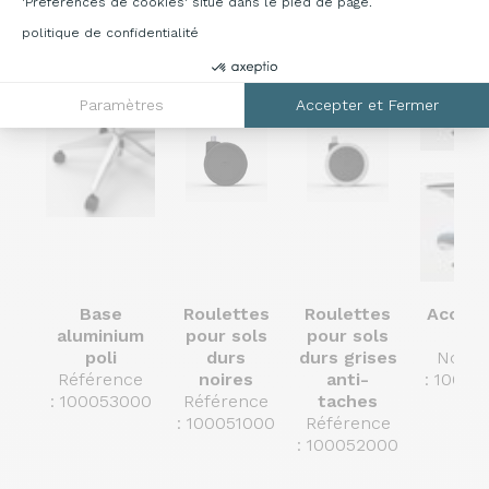
'Préférences de cookies' situé dans le pied de page.
Options
politique de confidentialité
Paramètres
Accepter et Fermer
Base
Roulettes
Roulettes
Accoud
aluminium
pour sols
pour sols
2D
poli
durs
durs grises
Noirs 
Référence
noires
anti-
: 10005
: 100053000
Référence
taches
: 100051000
Référence
:
100052000