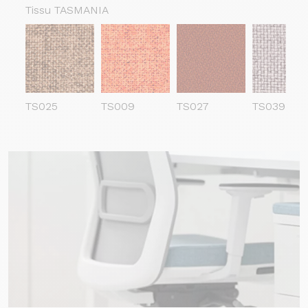
Tissu TASMANIA
TS025
TS009
TS027
TS039