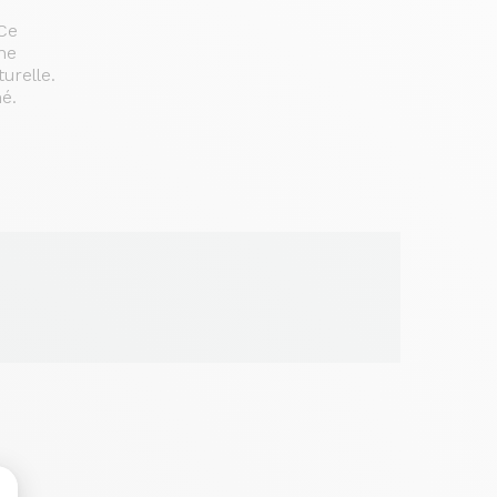
 Ce
he
urelle.
é.