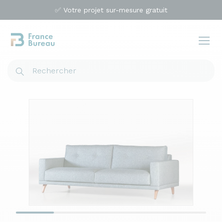
✅ Votre projet sur-mesure gratuit