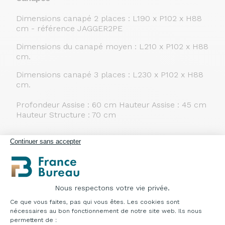
Dimensions canapé 2 places : L190 x P102 x H88
cm - référence
JAGGER2PE
Dimensions du canapé moyen : L210 x P102 x H88
cm.
Dimensions canapé 3 places : L230 x P102 x H88
cm.
Profondeur Assise
: 60 cm
Hauteur Assise
: 45 cm
Hauteur Structure
: 70 cm
Continuer sans accepter
Structure : Pin massif
Assise : Mousse densité 30 kg
Suspensions : Sangles élastiques Pieds : Bois
Nous respectons votre vie privée.
Plateforme de Gestion du Consentement : Pe
Ce que vous faites, pas qui vous êtes. Les cookies sont
nécessaires au bon fonctionnement de notre site web. Ils nous
permettent de :