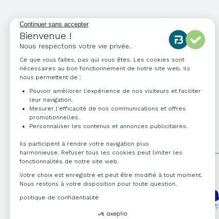
NOS COORDONNÉES
04 76 96 82 06
info@francebureau.com
ZI Technisud,
109 rue Hilaire de Chardonnet
38100 Grenoble