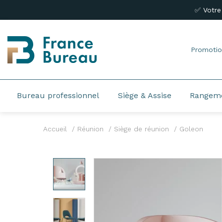
✅ Votre
Promotio
Bureau professionnel
Siège & Assise
Rangem
Accueil
Réunion
Siège de réunion
Goleon