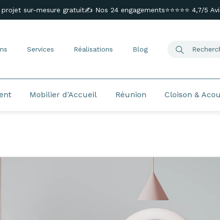
 projet sur-mesure gratuit
✍️ Nos 24 engagements
⭐⭐⭐⭐⭐ 4,7/5 Avis
ns
Services
Réalisations
Blog
ent
Mobilier d'Accueil
Réunion
Cloison & Aco