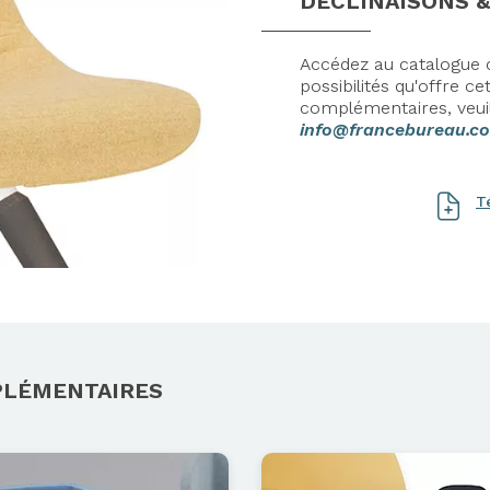
DÉCLINAISONS &
Accédez au catalogue c
possibilités qu'offre 
complémentaires, veui
info@francebureau.c
T
Axeptio consent
PLÉMENTAIRES