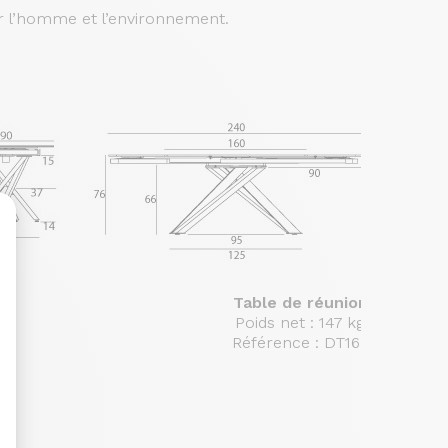
ur l’homme et l’environnement.
Table de réunion
sonnalisez vos Options
Poids net : 147 kg
Référence : DT162