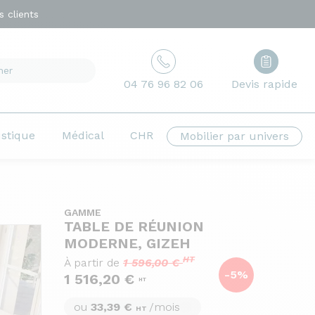
 clients
04 76 96 82 06
Devis rapide
ustique
Médical
CHR
Mobilier par univers
GAMME
TABLE DE RÉUNION
MODERNE, GIZEH
HT
À partir de
1 596,00 €
-5%
1 516,20 €
HT
ou
33,39 €
/mois
HT