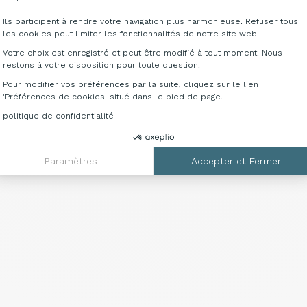
Ils participent à rendre votre navigation plus harmonieuse. Refuser tous
les cookies peut limiter les fonctionnalités de notre site web.
Votre choix est enregistré et peut être modifié à tout moment. Nous
restons à votre disposition pour toute question.
Pour modifier vos préférences par la suite, cliquez sur le lien
'Préférences de cookies' situé dans le pied de page.
Marbre Doro
Titane
Sliver
Travertin
politique de confidentialité
MD
TI
SI
TA
Paramètres
Accepter et Fermer