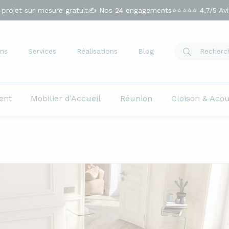
 projet sur-mesure gratuit
✍️ Nos 24 engagements
⭐⭐⭐⭐⭐ 4,7/5 Avis
ns
Services
Réalisations
Blog
ent
Mobilier d'Accueil
Réunion
Cloison & Aco