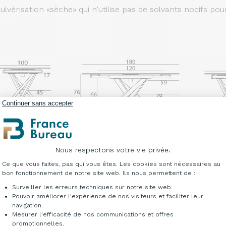
vérisation «sèche» qui n’utilise pas de solvants nocifs po
Continuer sans accepter
Nous respectons votre vie privée.
Table de réunion
Plateforme de Gestion du Consentement : Per
Poids net : 82 kg
Ce que vous faites, pas qui vous êtes. Les cookies sont nécessaires au
Référence : DT081
bon fonctionnement de notre site web. Ils nous permettent de :
Surveiller les erreurs techniques sur notre site web.
Pouvoir améliorer l'expérience de nos visiteurs et faciliter leur
navigation.
Mesurer l'efficacité de nos communications et offres
Axeptio consent
promotionnelles.