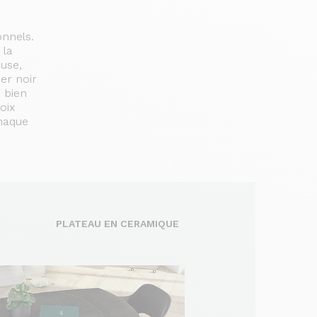
onnels.
 la
use,
er noir
 bien
oix
chaque
PLATEAU EN CERAMIQUE