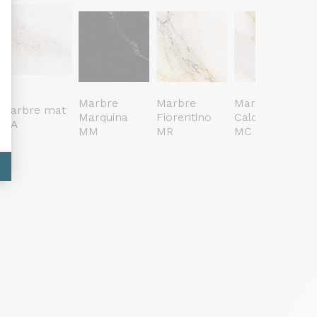
Marbre
Marbre
Marbre
Marbre mat
Marquina
Fiorentino
Calcatta
MA
MM
MR
MC