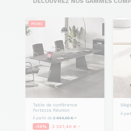
DÉCOUVREZ NOS GAMMES COM
PROMO
Table de conférence
Sièg
Fortezza Réunion
À part
À partir de
2 644,00 €
HT
-15%
2 247,40 €
HT