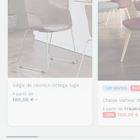
Siège de réunion
Ortega luge
TOP VENTES
PRO
À partir de
185,00 €
Chaise visiteur
K
HT
À partir de
178,00
160,20 
-10%