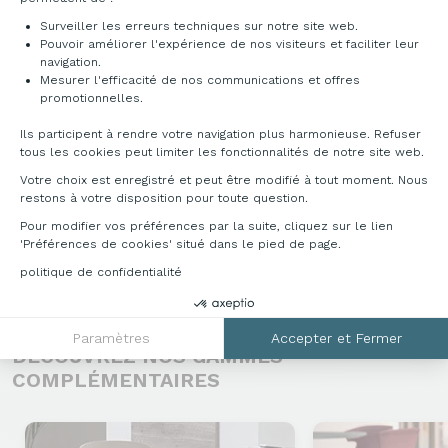
nécessaires au bon fonctionnement de notre site web. Ils nous
permettent de :
Surveiller les erreurs techniques sur notre site web.
Pouvoir améliorer l'expérience de nos visiteurs et faciliter leur
navigation.
Mesurer l'efficacité de nos communications et offres
Axeptio consent
promotionnelles.
DÉCLINAISONS & TARIFS
Ils participent à rendre votre navigation plus harmonieuse. Refuser
tous les cookies peut limiter les fonctionnalités de notre site web.
Pour toutes informations complémentaires,
Votre choix est enregistré et peut être modifié à tout moment. Nous
veuillez nous contacter au
restons à votre disposition pour toute question.
04 76 96 82 06
ou sur
info@francebureau.com
.
Pour modifier vos préférences par la suite, cliquez sur le lien
'Préférences de cookies' situé dans le pied de page.
politique de confidentialité
DÉCOUVREZ NOS GAMMES
Paramètres
Accepter et Fermer
COMPLÉMENTAIRES